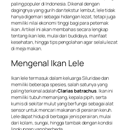
paling populer di Indonesia. Dikenal dengan
dagingnya yang gurih dan tekstur lembut, lele tidak
hanya digemari sebagai hidangan lezat, tetapi juga
memiliki nilai ekonomi tinggi bagi para peternak
ikan. Artikel ini akan membahas secara lengkap
tentang ikan lele, mulai dari budidaya, manfaat
kesehatan, hingga tips pengolahan agar selalu lezat
di meja makan.
Mengenal Ikan Lele
Ikan lele termasuk dalam keluarga
Siluridae
dan
memiliki beberapa spesies, salah satunya yang
paling terkenal adalah
Clarias batrachus
. Ikan ini
memiliki tubuh memanjang, kepala pipih, serta
kumis di sekitar mulut yang berfungsi sebagai alat
sensor untuk mencari makanan di perairan keruh.
Lele dapat hidup di berbagai jenis perairan, mulai
dari kolam, sungai, hingga tambak dengan kondisi
lingkungan yang berbeda.