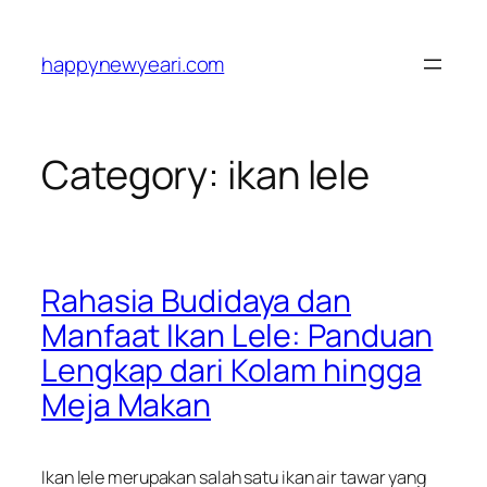
Skip
to
happynewyeari.com
content
Category:
ikan lele
Rahasia Budidaya dan
Manfaat Ikan Lele: Panduan
Lengkap dari Kolam hingga
Meja Makan
Ikan lele merupakan salah satu ikan air tawar yang