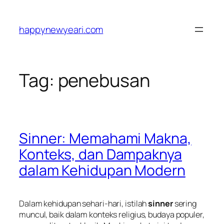
Skip
to
happynewyeari.com
content
Tag:
penebusan
Sinner: Memahami Makna,
Konteks, dan Dampaknya
dalam Kehidupan Modern
Dalam kehidupan sehari-hari, istilah
sinner
sering
muncul, baik dalam konteks religius, budaya populer,