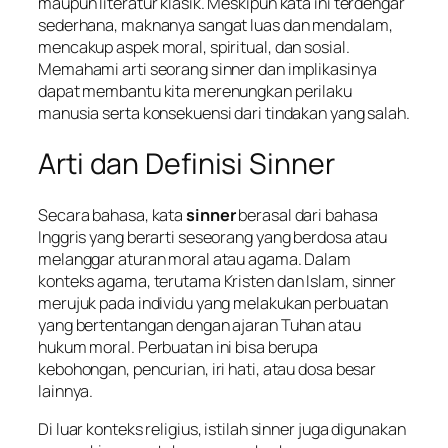
maupun literatur klasik. Meskipun kata ini terdengar
sederhana, maknanya sangat luas dan mendalam,
mencakup aspek moral, spiritual, dan sosial.
Memahami arti seorang sinner dan implikasinya
dapat membantu kita merenungkan perilaku
manusia serta konsekuensi dari tindakan yang salah.
Arti dan Definisi Sinner
Secara bahasa, kata
sinner
berasal dari bahasa
Inggris yang berarti seseorang yang berdosa atau
melanggar aturan moral atau agama. Dalam
konteks agama, terutama Kristen dan Islam, sinner
merujuk pada individu yang melakukan perbuatan
yang bertentangan dengan ajaran Tuhan atau
hukum moral. Perbuatan ini bisa berupa
kebohongan, pencurian, iri hati, atau dosa besar
lainnya.
Di luar konteks religius, istilah sinner juga digunakan