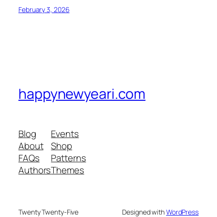
February 3, 2026
happynewyeari.com
Blog
Events
About
Shop
FAQs
Patterns
Authors
Themes
Twenty Twenty-Five
Designed with
WordPress