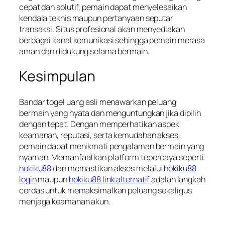
cepat dan solutif, pemain dapat menyelesaikan
kendala teknis maupun pertanyaan seputar
transaksi. Situs profesional akan menyediakan
berbagai kanal komunikasi sehingga pemain merasa
aman dan didukung selama bermain.
Kesimpulan
Bandar togel uang asli menawarkan peluang
bermain yang nyata dan menguntungkan jika dipilih
dengan tepat. Dengan memperhatikan aspek
keamanan, reputasi, serta kemudahan akses,
pemain dapat menikmati pengalaman bermain yang
nyaman. Memanfaatkan platform tepercaya seperti
hokiku88
dan memastikan akses melalui
hokiku88
login
maupun
hokiku88 link alternatif
adalah langkah
cerdas untuk memaksimalkan peluang sekaligus
menjaga keamanan akun.