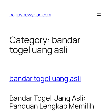
Skip
to
happynewyeari.com
content
Category:
bandar
togel uang asli
bandar togel uang asli
Bandar Togel Uang Asli:
Panduan Lengkap Memilih