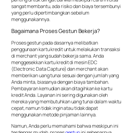
sangat membantu, ada risiko dan biaya tersembunyi
yang perlu dipertimbangkan sebelum
menggunakannya.
Bagaimana Proses Gestun Bekerja?
Proses gestun pada dasarnya melibatkan
penggunaan kartu kredit untuk melakukan transaksi
di merchant yang sudah bekerja sama. Anda
menggesekkan kartu kredit di mesin EDC
(Electronic Data Capture) dan merchant akan
memberikan uang tunai sesuai dengan jumlah yang
Anda minta, biasanya dengan biaya tambahan.
Pembayaran kemudian akan ditagihkan ke kartu
kredit Anda. Layanan ini sering digunakan oleh
mereka yang membutuhkan uang tunai dalam waktu
cepat, namun tidak ingin atau tidak dapat
menggunakan metode pinjaman lainnya.
Namun, Anda perlu memahami bahwa meskipun ini
terdengar mudah, proses
gestun
ini sebenarnya