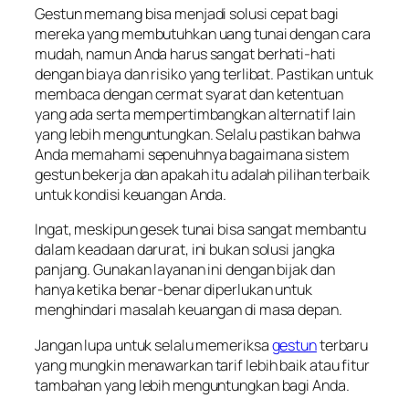
Gestun memang bisa menjadi solusi cepat bagi
mereka yang membutuhkan uang tunai dengan cara
mudah, namun Anda harus sangat berhati-hati
dengan biaya dan risiko yang terlibat. Pastikan untuk
membaca dengan cermat syarat dan ketentuan
yang ada serta mempertimbangkan alternatif lain
yang lebih menguntungkan. Selalu pastikan bahwa
Anda memahami sepenuhnya bagaimana sistem
gestun bekerja dan apakah itu adalah pilihan terbaik
untuk kondisi keuangan Anda.
Ingat, meskipun gesek tunai bisa sangat membantu
dalam keadaan darurat, ini bukan solusi jangka
panjang. Gunakan layanan ini dengan bijak dan
hanya ketika benar-benar diperlukan untuk
menghindari masalah keuangan di masa depan.
Jangan lupa untuk selalu memeriksa
gestun
terbaru
yang mungkin menawarkan tarif lebih baik atau fitur
tambahan yang lebih menguntungkan bagi Anda.