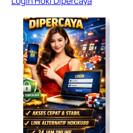
Login Hoki Dipercaya