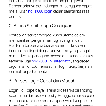
dari ancaman pihak tidak bertanggung jawab.
Dengan adanya perlindungan ini, pengguna dapat
melakukan
hokiku88 login
kapan saja tanpa rasa
cemas.
2. Akses Stabil Tanpa Gangguan
Kestabilan server menjadi kunci utama dalam
memberikan pengalaman login yang lancar.
Platform terpercaya biasanya memiliki server
berkualitas tinggi dengan downtime yang sangat
minim. Ketika pengguna mengalami kendala akses,
tersedia juga
hokiku88 link alternatif
yang dapat
digunakan untuk memastikan login tetap berjalan
normal tanpa hambatan.
3. Proses Login Cepat dan Mudah
Login Hoki dipercaya karena prosesnya dirancang
sederhana dan user-friendly. Pengguna hanya perlu
memasukkan username dan password yang telah
terdaftar. Dalam hitungan detik, akun sudah dapat