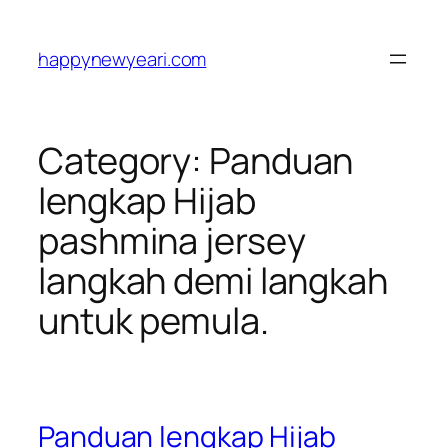
Skip
to
happynewyeari.com
content
Category:
Panduan
lengkap Hijab
pashmina jersey
langkah demi langkah
untuk pemula.
Panduan lengkap Hijab