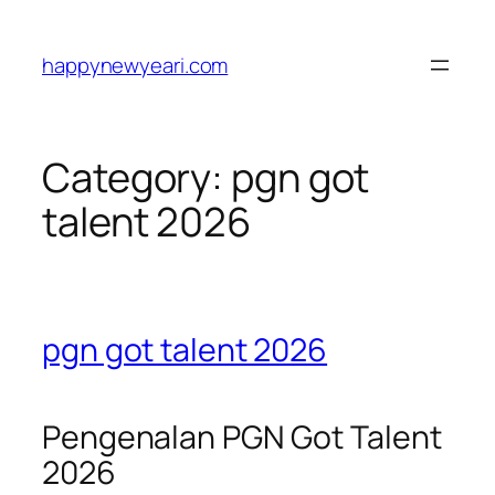
Skip
to
happynewyeari.com
content
Category:
pgn got
talent 2026
pgn got talent 2026
Pengenalan PGN Got Talent
2026