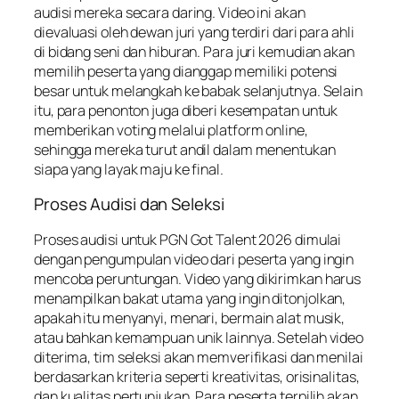
audisi mereka secara daring. Video ini akan
dievaluasi oleh dewan juri yang terdiri dari para ahli
di bidang seni dan hiburan. Para juri kemudian akan
memilih peserta yang dianggap memiliki potensi
besar untuk melangkah ke babak selanjutnya. Selain
itu, para penonton juga diberi kesempatan untuk
memberikan voting melalui platform online,
sehingga mereka turut andil dalam menentukan
siapa yang layak maju ke final.
Proses Audisi dan Seleksi
Proses audisi untuk PGN Got Talent 2026 dimulai
dengan pengumpulan video dari peserta yang ingin
mencoba peruntungan. Video yang dikirimkan harus
menampilkan bakat utama yang ingin ditonjolkan,
apakah itu menyanyi, menari, bermain alat musik,
atau bahkan kemampuan unik lainnya. Setelah video
diterima, tim seleksi akan memverifikasi dan menilai
berdasarkan kriteria seperti kreativitas, orisinalitas,
dan kualitas pertunjukan. Para peserta terpilih akan