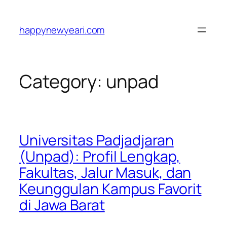
Skip
to
happynewyeari.com
content
Category:
unpad
Universitas Padjadjaran
(Unpad): Profil Lengkap,
Fakultas, Jalur Masuk, dan
Keunggulan Kampus Favorit
di Jawa Barat