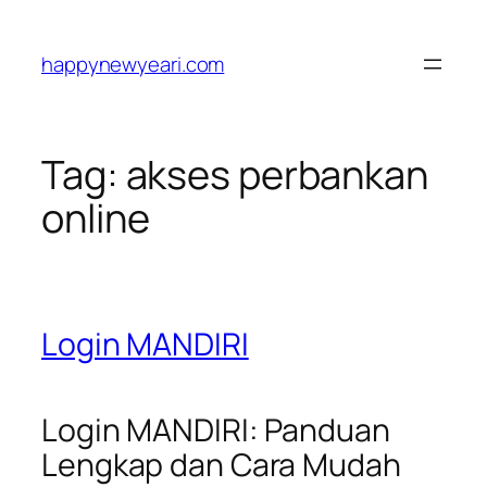
Skip
to
happynewyeari.com
content
Tag:
akses perbankan
online
Login MANDIRI
Login MANDIRI: Panduan
Lengkap dan Cara Mudah