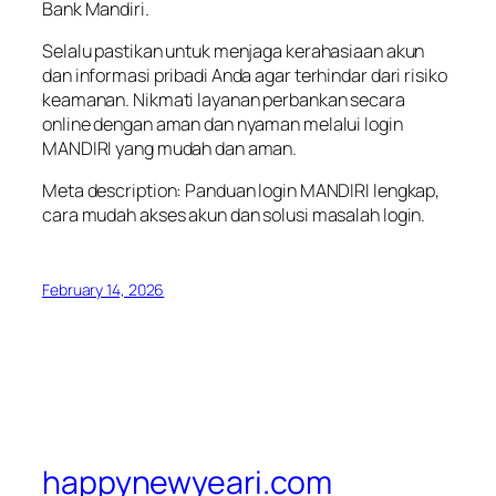
Bank Mandiri.
Selalu pastikan untuk menjaga kerahasiaan akun
dan informasi pribadi Anda agar terhindar dari risiko
keamanan. Nikmati layanan perbankan secara
online dengan aman dan nyaman melalui login
MANDIRI yang mudah dan aman.
Meta description: Panduan login MANDIRI lengkap,
cara mudah akses akun dan solusi masalah login.
February 14, 2026
happynewyeari.com