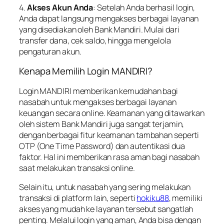
4.
Akses Akun Anda
: Setelah Anda berhasil login,
Anda dapat langsung mengakses berbagai layanan
yang disediakan oleh Bank Mandiri. Mulai dari
transfer dana, cek saldo, hingga mengelola
pengaturan akun.
Kenapa Memilih Login MANDIRI?
Login MANDIRI memberikan kemudahan bagi
nasabah untuk mengakses berbagai layanan
keuangan secara online. Keamanan yang ditawarkan
oleh sistem Bank Mandiri juga sangat terjamin,
dengan berbagai fitur keamanan tambahan seperti
OTP (One Time Password) dan autentikasi dua
faktor. Hal ini memberikan rasa aman bagi nasabah
saat melakukan transaksi online.
Selain itu, untuk nasabah yang sering melakukan
transaksi di platform lain, seperti
hokiku88
, memiliki
akses yang mudah ke layanan tersebut sangatlah
penting. Melalui login yang aman, Anda bisa dengan