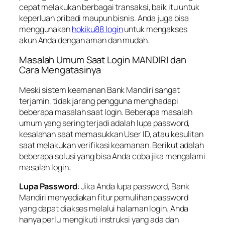
cepat melakukan berbagai transaksi, baik itu untuk
keperluan pribadi maupun bisnis. Anda juga bisa
menggunakan
hokiku88 login
untuk mengakses
akun Anda dengan aman dan mudah.
Masalah Umum Saat Login MANDIRI dan
Cara Mengatasinya
Meski sistem keamanan Bank Mandiri sangat
terjamin, tidak jarang pengguna menghadapi
beberapa masalah saat login. Beberapa masalah
umum yang sering terjadi adalah lupa password,
kesalahan saat memasukkan User ID, atau kesulitan
saat melakukan verifikasi keamanan. Berikut adalah
beberapa solusi yang bisa Anda coba jika mengalami
masalah login:
Lupa Password
: Jika Anda lupa password, Bank
Mandiri menyediakan fitur pemulihan password
yang dapat diakses melalui halaman login. Anda
hanya perlu mengikuti instruksi yang ada dan