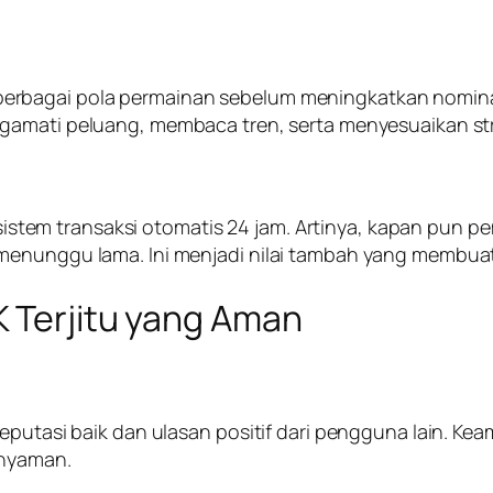
erbagai pola permainan sebelum meningkatkan nomina
amati peluang, membaca tren, serta menyesuaikan stra
m transaksi otomatis 24 jam. Artinya, kapan pun pema
menunggu lama. Ini menjadi nilai tambah yang membuat
K Terjitu yang Aman
eputasi baik dan ulasan positif dari pengguna lain. Ke
 nyaman.