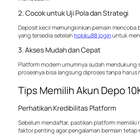
2. Cocok untuk Uji Pola dan Strategi
Deposit kecil memungkinkan pemain mencoba b
yang tersedia setelah
hokiku88 login
untuk meng
3. Akses Mudah dan Cepat
Platform modern umumnya sudah mendukung siste
prosesnya bisa langsung diproses tanpa harus 
Tips Memilih Akun Depo 10
Perhatikan Kredibilitas Platform
Sebelum mendaftar, pastikan platform memiliki r
faktor penting agar pengalaman bermain tetap