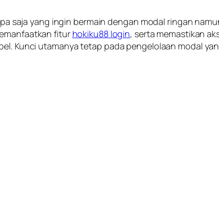
 siapa saja yang ingin bermain dengan modal ringan nam
memanfaatkan fitur
hokiku88 login
, serta memastikan ak
bel. Kunci utamanya tetap pada pengelolaan modal yang