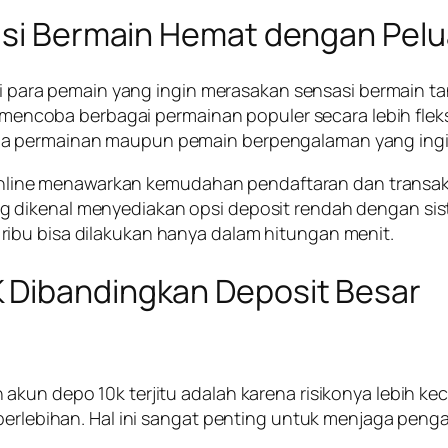
lusi Bermain Hemat dengan Pel
bagi para pemain yang ingin merasakan sensasi bermain
sa mencoba berbagai permainan populer secara lebih flek
a permainan maupun pemain berpengalaman yang ingin m
an online menawarkan kemudahan pendaftaran dan transak
ng dikenal menyediakan opsi deposit rendah dengan si
ibu bisa dilakukan hanya dalam hitungan menit.
 Dibandingkan Deposit Besar
akun depo 10k terjitu adalah karena risikonya lebih ke
l berlebihan. Hal ini sangat penting untuk menjaga pe