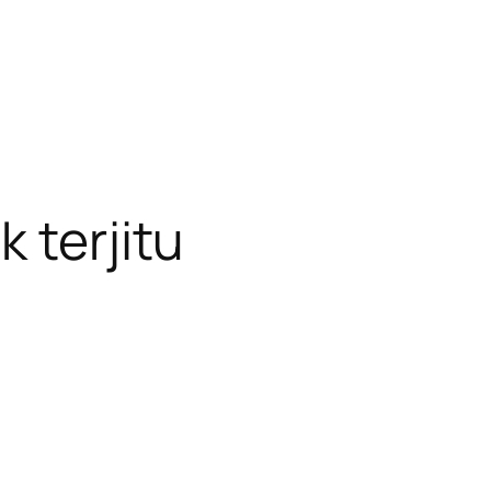
 terjitu