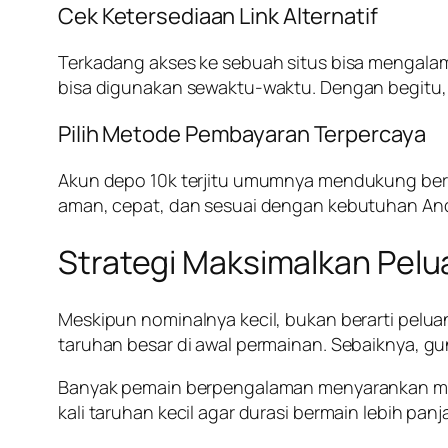
Cek Ketersediaan Link Alternatif
Terkadang akses ke sebuah situs bisa mengalam
bisa digunakan sewaktu-waktu. Dengan begitu,
Pilih Metode Pembayaran Terpercaya
Akun depo 10k terjitu umumnya mendukung berba
aman, cepat, dan sesuai dengan kebutuhan Anda 
Strategi Maksimalkan Pel
Meskipun nominalnya kecil, bukan berarti pelua
taruhan besar di awal permainan. Sebaiknya, 
Banyak pemain berpengalaman menyarankan memba
kali taruhan kecil agar durasi bermain lebih pan