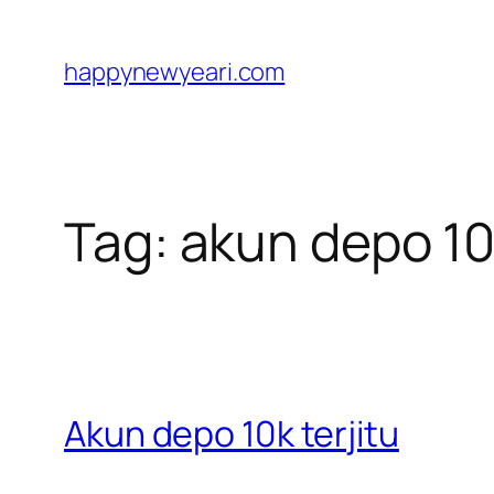
Skip
to
happynewyeari.com
content
Tag:
akun depo 10k
Akun depo 10k terjitu