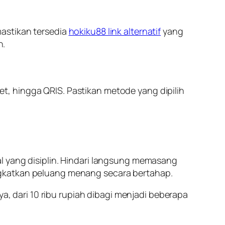
astikan tersedia
hokiku88 link alternatif
yang
n.
, hingga QRIS. Pastikan metode yang dipilih
l yang disiplin. Hindari langsung memasang
ngkatkan peluang menang secara bertahap.
 dari 10 ribu rupiah dibagi menjadi beberapa