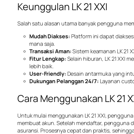
Keunggulan LK 21 XXI
Salah satu alasan utama banyak pengguna memil
Mudah Diakses:
Platform ini dapat diaks
mana saja.
Transaksi Aman:
Sistem keamanan LK 21 XX
Fitur Lengkap:
Selain hiburan, LK 21 XXI
lebih baik.
User-Friendly:
Desain antarmuka yang int
Dukungan Pelanggan 24/7:
Layanan custo
Cara Menggunakan LK 21 X
Untuk mulai menggunakan LK 21 XXI, pengguna 
membuat akun. Setelah mendaftar, pengguna dap
asuransi. Prosesnya cepat dan praktis, sehing