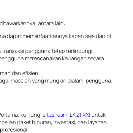
itawarkannya, antara lain:
guna dapat memanfaatkannya kapan saja dan di
transaksi pengguna tetap terlindungi.
tu pengguna merencanakan keuangan secara
man dan efisien.
agai masalah yang mungkin dialami pengguna.
Pertama, kunjungi
situs resmi LK 21 XXI
untuk
lian paket hiburan, investasi, dan layanan
profesional.