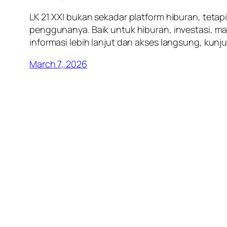
LK 21 XXI bukan sekadar platform hiburan, teta
penggunanya. Baik untuk hiburan, investasi, m
informasi lebih lanjut dan akses langsung, kunj
March 7, 2026