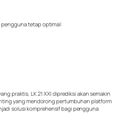
n pengguna tetap optimal:
g praktis, LK 21 XXI diprediksi akan semakin
 penting yang mendorong pertumbuhan platform
menjadi solusi komprehensif bagi pengguna