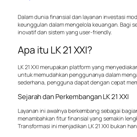
Dalam dunia finansial dan layanan investasi mod
keunggulan dalam mengelola keuangan. Bagi seba
inovatif dan sistem yang user-friendly.
Apa itu LK 21 XXI?
LK 21 XXI merupakan platform yang menyediakan be
untuk memudahkan penggunanya dalam mengakses
sederhana, pengguna dapat dengan cepat memah
Sejarah dan Perkembangan LK 21 XXI
Layanan ini awalnya berkembang sebagai bagian d
menambahkan fitur finansial yang semakin lengk
Transformasi ini menjadikan LK 21 XXI bukan hany