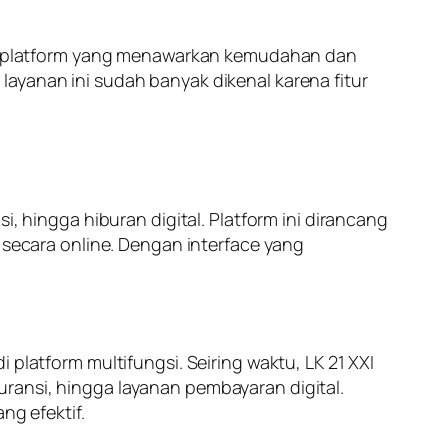
u platform yang menawarkan kemudahan dan
ayanan ini sudah banyak dikenal karena fitur
i, hingga hiburan digital. Platform ini dirancang
ecara online. Dengan interface yang
platform multifungsi. Seiring waktu, LK 21 XXI
ransi, hingga layanan pembayaran digital.
ng efektif.