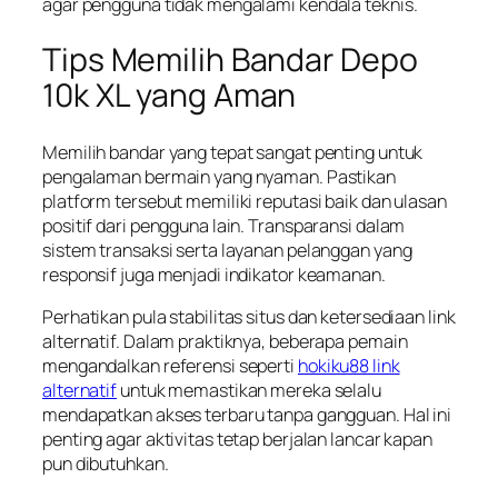
agar pengguna tidak mengalami kendala teknis.
Tips Memilih Bandar Depo
10k XL yang Aman
Memilih bandar yang tepat sangat penting untuk
pengalaman bermain yang nyaman. Pastikan
platform tersebut memiliki reputasi baik dan ulasan
positif dari pengguna lain. Transparansi dalam
sistem transaksi serta layanan pelanggan yang
responsif juga menjadi indikator keamanan.
Perhatikan pula stabilitas situs dan ketersediaan link
alternatif. Dalam praktiknya, beberapa pemain
mengandalkan referensi seperti
hokiku88 link
alternatif
untuk memastikan mereka selalu
mendapatkan akses terbaru tanpa gangguan. Hal ini
penting agar aktivitas tetap berjalan lancar kapan
pun dibutuhkan.