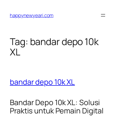
Skip
to
happynewyeari.com
content
Tag:
bandar depo 10k
XL
bandar depo 10k XL
Bandar Depo 10k XL: Solusi
Praktis untuk Pemain Digital