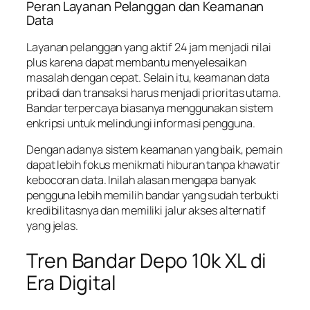
Peran Layanan Pelanggan dan Keamanan
Data
Layanan pelanggan yang aktif 24 jam menjadi nilai
plus karena dapat membantu menyelesaikan
masalah dengan cepat. Selain itu, keamanan data
pribadi dan transaksi harus menjadi prioritas utama.
Bandar terpercaya biasanya menggunakan sistem
enkripsi untuk melindungi informasi pengguna.
Dengan adanya sistem keamanan yang baik, pemain
dapat lebih fokus menikmati hiburan tanpa khawatir
kebocoran data. Inilah alasan mengapa banyak
pengguna lebih memilih bandar yang sudah terbukti
kredibilitasnya dan memiliki jalur akses alternatif
yang jelas.
Tren Bandar Depo 10k XL di
Era Digital