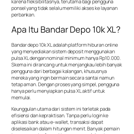
karena fleksibilitasnya, terutama bagi pengguna
ponsel yang tidak selalu memiliki akses ke layanan
perbankan.
Apa Itu Bandar Depo 10k XL?
Bandar depo 10k XL adalah platform hiburan online
yang menyediakan sistem deposit menggunakan
pulsa XL dengan nominal minimum hanya Rp10.000.
Skema ini dirancang untuk menjangkau lebih banyak
pengguna dari berbagai kalangan, khususnya
mereka yang ingin bermain secara santai namun
tetap aman. Dengan proses yang simpel, pengguna
hanya perlu menyiapkan pulsa XL aktif untuk
memulai.
Keunggulan utama dari sistem ini terletak pada
efisiensi dan kepraktisan. Tanpa perlu login ke
aplikasi bank atau e-wallet, transaksi dapat
diselesaikan dalam hitungan menit. Banyak pemain