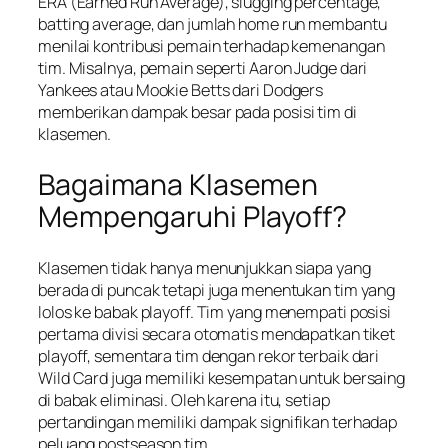
ERA (Earned Run Average), slugging percentage,
batting average, dan jumlah home run membantu
menilai kontribusi pemain terhadap kemenangan
tim. Misalnya, pemain seperti Aaron Judge dari
Yankees atau Mookie Betts dari Dodgers
memberikan dampak besar pada posisi tim di
klasemen.
Bagaimana Klasemen
Mempengaruhi Playoff?
Klasemen tidak hanya menunjukkan siapa yang
berada di puncak tetapi juga menentukan tim yang
lolos ke babak playoff. Tim yang menempati posisi
pertama divisi secara otomatis mendapatkan tiket
playoff, sementara tim dengan rekor terbaik dari
Wild Card juga memiliki kesempatan untuk bersaing
di babak eliminasi. Oleh karena itu, setiap
pertandingan memiliki dampak signifikan terhadap
peluang postseason tim.