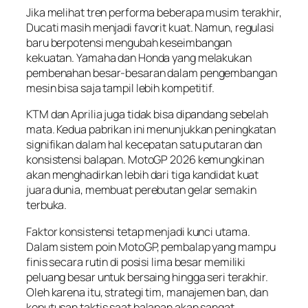
Jika melihat tren performa beberapa musim terakhir,
Ducati masih menjadi favorit kuat. Namun, regulasi
baru berpotensi mengubah keseimbangan
kekuatan. Yamaha dan Honda yang melakukan
pembenahan besar-besaran dalam pengembangan
mesin bisa saja tampil lebih kompetitif.
KTM dan Aprilia juga tidak bisa dipandang sebelah
mata. Kedua pabrikan ini menunjukkan peningkatan
signifikan dalam hal kecepatan satu putaran dan
konsistensi balapan. MotoGP 2026 kemungkinan
akan menghadirkan lebih dari tiga kandidat kuat
juara dunia, membuat perebutan gelar semakin
terbuka.
Faktor konsistensi tetap menjadi kunci utama.
Dalam sistem poin MotoGP, pembalap yang mampu
finis secara rutin di posisi lima besar memiliki
peluang besar untuk bersaing hingga seri terakhir.
Oleh karena itu, strategi tim, manajemen ban, dan
keputusan taktis saat balapan akan sangat