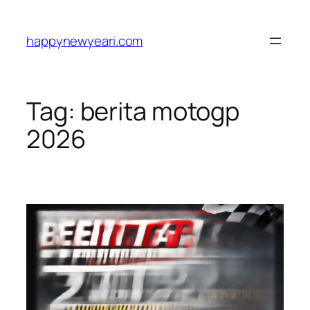
Skip
to
happynewyeari.com
content
Tag:
berita motogp
2026