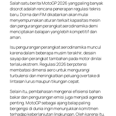
Salah satu berita MotoGP 2026 yang paling banyak
disorot adalah rencana penerapan regulasi teknis
baru. Dorna dan FIM dikabarkan akan mulai
menyempurnakan aturan terkait kapasitas mesin
dan pengurangan perangkat aerodinamika demi
menciptakan balapan yang lebih kompetitif dan
aman.
Isu pengurangan perangkat aerodinamika muncul
karena dalam beberapa musim terakhir, desain
sayap dan perangkat tambahan pada motor dinilai
terlalu ekstrem. Regulasi 2026 berpotensi
membatasi dimensi aero untuk mengurangi
turbulensi dan meningkatkan peluang overtake di
lintasan lurus maupun tikungan cepat.
Selain itu, pembahasan mengenai efisiensi bahan
bakar dan pengurangan emisi juga menjadi agenda
penting. MotoGP sebagai ajang balap paling
bergengsi di dunia ingin menunjukkan komitmen
terhadap keberlanjutan lingkungan. Oleh karena itu,