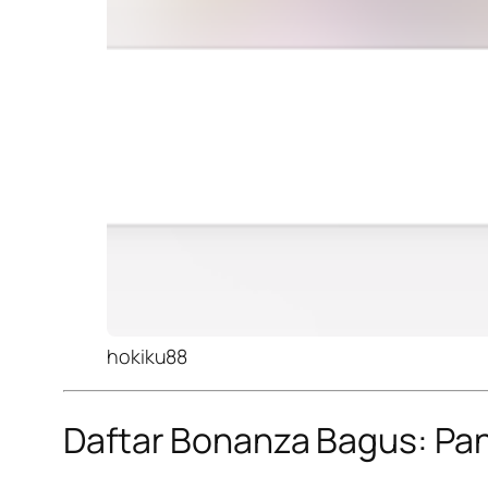
hokiku88
Daftar Bonanza Bagus: Pan