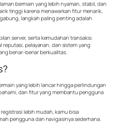
laman bermain yang lebih nyaman, stabil, dan
rik tinggi karena menawarkan fitur menarik,
gabung, langkah paling penting adalah
lan server, serta kemudahan transaksi.
l reputasi, pelayanan, dan sistem yang
ng benar-benar berkualitas.
s?
rmain yang lebih lancar hingga perlindungan
dipahami, dan fitur yang membantu pengguna
 registrasi lebih mudah, kamu bisa
ramah pengguna dan navigasinya sederhana.