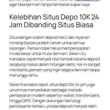
agar bisa bermain tanpa hambatan kapan saja.
Kelebihan Situs Depo 10K 24
Jam Dibanding Situs Biasa
Situs dengan sistem deposit kecil dan layanan
nonstop biasanya lebih ramah untuk semua
kalangan. Pemain tidak harus mempersiapkan
modal besar untuk mulai bermain. Selain itu,
transaksi cepat menjadi nilai tambah karena deposit
langsung masuk dalam hitungan detik. Hal ini sangat
membantu pemain yang ingin segera bermain tanpa
menunggu lama.
Selain transaksi cepat, situs depo 10k 24 jam juga
umumnya menyediakan berbagai metode
pembayaran modern seperti e-wallet, transfer bank,
hingga QRIS. Dengan dukungan teknologi
pembayaran terbaru, proses deposit menjadi lebih