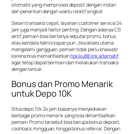
otomatis yang memproses deposit dengan instan
dan penarikan dengan waktu relatif singkat.
Selain transaksi cepat, layanan customer service 24
jam juga menjadi faktor penting. Dengan adanya CS
aktif, pemain bisa bertanya seputar promo, bonus,
atau kendala teknis kapan pun. Jika akses utama
mengalami gangguan, pemain tidak perlu khawatir
karena bisa memanfaatkan
hokiku88 link alternatif
agar tetap dapat bermain dan melakukan transaksi
dengan lancar.
Bonus dan Promo Menarik
untuk Depo 10K
Situs depo 10k 24 jam biasanya menyediakan
berbagai promo menarik yang bisa dimanfaatkan
pemain. Promo tersebut bisa berupa bonus deposit,
cashback mingguan, hingga bonus referral. Dengan