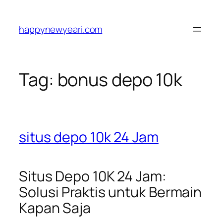
Skip
to
happynewyeari.com
content
Tag:
bonus depo 10k
situs depo 10k 24 Jam
Situs Depo 10K 24 Jam:
Solusi Praktis untuk Bermain
Kapan Saja