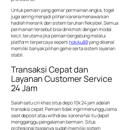
Untuk pemain yang gemar permainan angka, togel
juga sering menjadi pilihan karena menawarkan
hadiah menarik dan sistem taruhan fleksibel. Semua
permainan tersebut bisa dinikmati dengan modal
kecil, terutama jika pemain bergabung melalui
platform terpercaya seperti
hokiku88
yang dikenal
memiliki banyak pilihan game serta sistem layanan
stabil.
Transaksi Cepat dan
Layanan Customer Service
24 Jam
Salah satu ciri khas situs depo 10k 24 jam adalah
transaksi cepat. Pemain tidak ingin menunggu lama
saat deposit atau withdraw, karena hal itu dapat
mengganggu pengalaman bermain. Situs
profesional biasanya sudah memiliki sistem