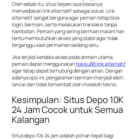
Oleh sebab itu, situs terpercaya biasanya
menyediakan link alternatif sebagai solusi. Link
alternatif sangat berguna agar pemain tetap bisa
login, bermain, serta melakukan transaksi tanpa
hambatan. Pemain yang sering bermain malam hari
tentu membutuhkan akses yang stabil agar tidak
terganggu saat permainan sedang seru.
Jika terjadi kendala akses pada domain utama,
pemain dapat menggunakan
hokiku88 link alternatif
agar tetap dapat terhubung dengan aman. Dengan
adanya opsi ini, pengalaman bermain menjadi lebih
lancar dan tidak terhambat oleh masalah teknis.
Kesimpulan: Situs Depo 10K
24 Jam Cocok untuk Semua
Kalangan
Situs depo 10k 24 jam adalah pilihan tepat bagi