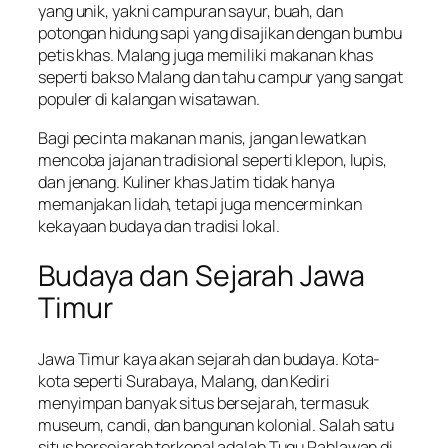
yang unik, yakni campuran sayur, buah, dan
potongan hidung sapi yang disajikan dengan bumbu
petis khas. Malang juga memiliki makanan khas
seperti bakso Malang dan tahu campur yang sangat
populer di kalangan wisatawan.
Bagi pecinta makanan manis, jangan lewatkan
mencoba jajanan tradisional seperti klepon, lupis,
dan jenang. Kuliner khas Jatim tidak hanya
memanjakan lidah, tetapi juga mencerminkan
kekayaan budaya dan tradisi lokal.
Budaya dan Sejarah Jawa
Timur
Jawa Timur kaya akan sejarah dan budaya. Kota-
kota seperti Surabaya, Malang, dan Kediri
menyimpan banyak situs bersejarah, termasuk
museum, candi, dan bangunan kolonial. Salah satu
situs bersejarah terkenal adalah Tugu Pahlawan di