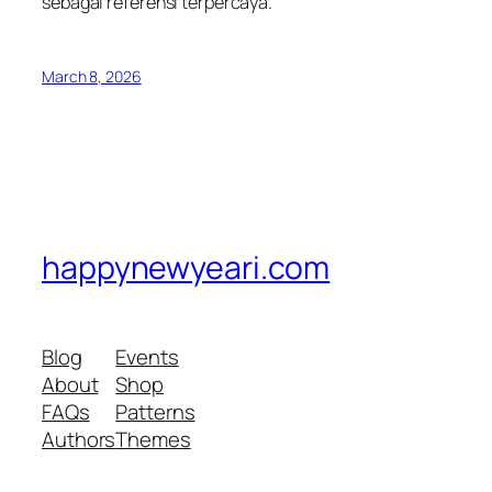
sebagai referensi terpercaya.
March 8, 2026
happynewyeari.com
Blog
Events
About
Shop
FAQs
Patterns
Authors
Themes