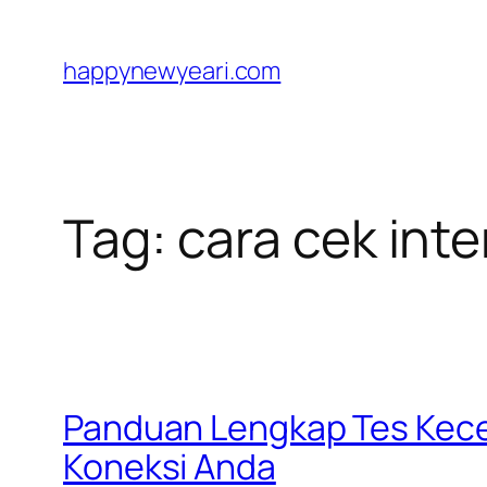
Skip
to
happynewyeari.com
content
Tag:
cara cek inte
Panduan Lengkap Tes Kece
Koneksi Anda