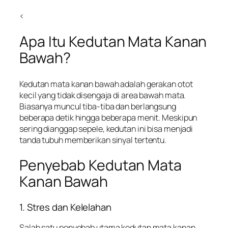
<
Apa Itu Kedutan Mata Kanan
Bawah?
Kedutan mata kanan bawah adalah gerakan otot
kecil yang tidak disengaja di area bawah mata.
Biasanya muncul tiba-tiba dan berlangsung
beberapa detik hingga beberapa menit. Meskipun
sering dianggap sepele, kedutan ini bisa menjadi
tanda tubuh memberikan sinyal tertentu.
Penyebab Kedutan Mata
Kanan Bawah
1. Stres dan Kelelahan
Salah satu penyebab utama kedutan mata kanan