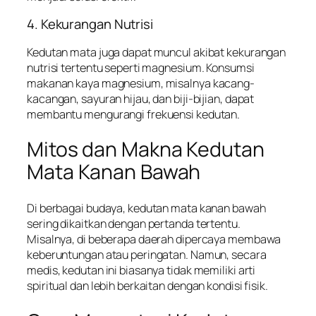
4. Kekurangan Nutrisi
Kedutan mata juga dapat muncul akibat kekurangan
nutrisi tertentu seperti magnesium. Konsumsi
makanan kaya magnesium, misalnya kacang-
kacangan, sayuran hijau, dan biji-bijian, dapat
membantu mengurangi frekuensi kedutan.
Mitos dan Makna Kedutan
Mata Kanan Bawah
Di berbagai budaya, kedutan mata kanan bawah
sering dikaitkan dengan pertanda tertentu.
Misalnya, di beberapa daerah dipercaya membawa
keberuntungan atau peringatan. Namun, secara
medis, kedutan ini biasanya tidak memiliki arti
spiritual dan lebih berkaitan dengan kondisi fisik.