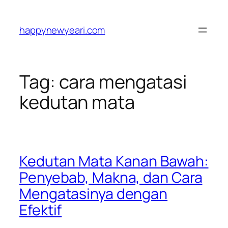
Skip
to
happynewyeari.com
content
Tag:
cara mengatasi
kedutan mata
Kedutan Mata Kanan Bawah:
Penyebab, Makna, dan Cara
Mengatasinya dengan
Efektif