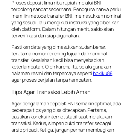
Proses deposit lima ribu rupiah melalui BNI
tergolong sangat sederhana. Pengguna hanya perlu
memilih metode transfer BNI, memasukkan nominal
yang sesuai, lalu mengikuti instruksi yang diberikan
oleh platform. Dalam hitungan menit, saldo akan
terverifikasi dan siap digunakan.
Pastikan data yang dimasukkan sudah benar,
terutama nomor rekening tujuan dan nominal
transfer. Kesalahan kecil bisa menyebabkan
keterlambatan. Oleh karena itu, selalu gunakan
halaman resmi dan terpercaya seperti
hokiku88
agar proses berjalan tanpa hambatan.
Tips Agar Transaksi Lebih Aman
Agar pengalaman depo 5K BNI semakin optimal, ada
beberapa tips yang bisa diterapkan. Pertama,
pastikan koneksi internet stabil saat melakukan
transaksi. Kedua, simpan bukti transfer sebagai
arsip pribadi. Ketiga, jangan pernah membagikan