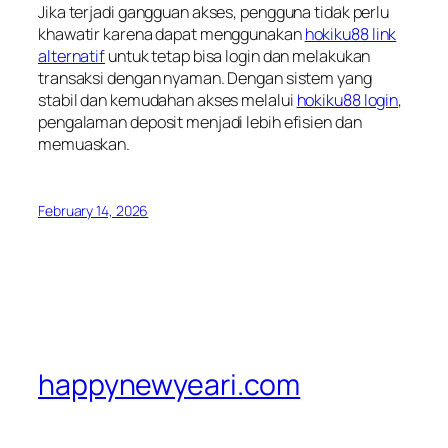
Jika terjadi gangguan akses, pengguna tidak perlu
khawatir karena dapat menggunakan
hokiku88 link
alternatif
untuk tetap bisa login dan melakukan
transaksi dengan nyaman. Dengan sistem yang
stabil dan kemudahan akses melalui
hokiku88 login
,
pengalaman deposit menjadi lebih efisien dan
memuaskan.
February 14, 2026
happynewyeari.com