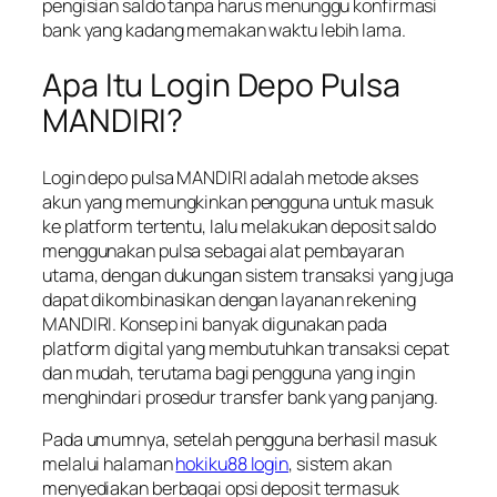
pengisian saldo tanpa harus menunggu konfirmasi
bank yang kadang memakan waktu lebih lama.
Apa Itu Login Depo Pulsa
MANDIRI?
Login depo pulsa MANDIRI adalah metode akses
akun yang memungkinkan pengguna untuk masuk
ke platform tertentu, lalu melakukan deposit saldo
menggunakan pulsa sebagai alat pembayaran
utama, dengan dukungan sistem transaksi yang juga
dapat dikombinasikan dengan layanan rekening
MANDIRI. Konsep ini banyak digunakan pada
platform digital yang membutuhkan transaksi cepat
dan mudah, terutama bagi pengguna yang ingin
menghindari prosedur transfer bank yang panjang.
Pada umumnya, setelah pengguna berhasil masuk
melalui halaman
hokiku88 login
, sistem akan
menyediakan berbagai opsi deposit termasuk