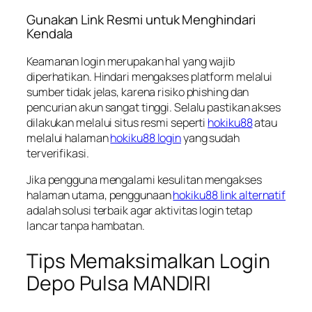
Gunakan Link Resmi untuk Menghindari
Kendala
Keamanan login merupakan hal yang wajib
diperhatikan. Hindari mengakses platform melalui
sumber tidak jelas, karena risiko phishing dan
pencurian akun sangat tinggi. Selalu pastikan akses
dilakukan melalui situs resmi seperti
hokiku88
atau
melalui halaman
hokiku88 login
yang sudah
terverifikasi.
Jika pengguna mengalami kesulitan mengakses
halaman utama, penggunaan
hokiku88 link alternatif
adalah solusi terbaik agar aktivitas login tetap
lancar tanpa hambatan.
Tips Memaksimalkan Login
Depo Pulsa MANDIRI