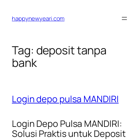
Skip
to
happynewyeari.com
content
Tag:
deposit tanpa
bank
Login depo pulsa MANDIRI
Login Depo Pulsa MANDIRI:
Solusi Praktis untuk Deposit