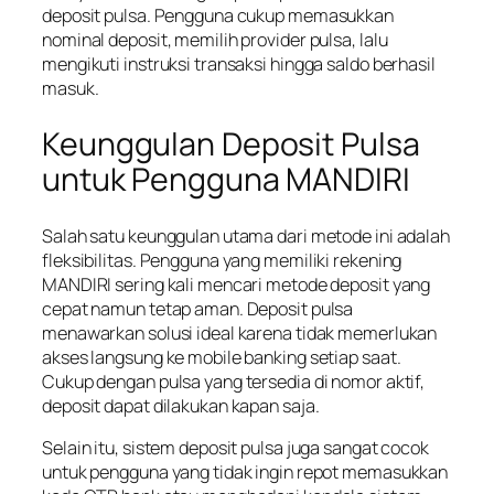
deposit pulsa. Pengguna cukup memasukkan
nominal deposit, memilih provider pulsa, lalu
mengikuti instruksi transaksi hingga saldo berhasil
masuk.
Keunggulan Deposit Pulsa
untuk Pengguna MANDIRI
Salah satu keunggulan utama dari metode ini adalah
fleksibilitas. Pengguna yang memiliki rekening
MANDIRI sering kali mencari metode deposit yang
cepat namun tetap aman. Deposit pulsa
menawarkan solusi ideal karena tidak memerlukan
akses langsung ke mobile banking setiap saat.
Cukup dengan pulsa yang tersedia di nomor aktif,
deposit dapat dilakukan kapan saja.
Selain itu, sistem deposit pulsa juga sangat cocok
untuk pengguna yang tidak ingin repot memasukkan