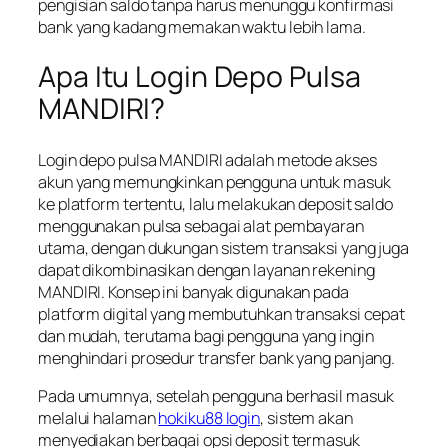
pengisian saldo tanpa harus menunggu konfirmasi
bank yang kadang memakan waktu lebih lama.
Apa Itu Login Depo Pulsa
MANDIRI?
Login depo pulsa MANDIRI adalah metode akses
akun yang memungkinkan pengguna untuk masuk
ke platform tertentu, lalu melakukan deposit saldo
menggunakan pulsa sebagai alat pembayaran
utama, dengan dukungan sistem transaksi yang juga
dapat dikombinasikan dengan layanan rekening
MANDIRI. Konsep ini banyak digunakan pada
platform digital yang membutuhkan transaksi cepat
dan mudah, terutama bagi pengguna yang ingin
menghindari prosedur transfer bank yang panjang.
Pada umumnya, setelah pengguna berhasil masuk
melalui halaman
hokiku88 login
, sistem akan
menyediakan berbagai opsi deposit termasuk