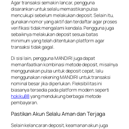
Agar transaksi semakin lancar, pengguna
disarankan untuk selalu memastikan pulsa
mencukupi sebelum melakukan deposit. Selain itu,
gunakan nomor yang aktif dan terdaftar agar proses
verifikasi tidak mengalami kendala. Pengguna juga
sebaiknya melakukan deposit sesuai batas
minimum yang telah ditentukan platform agar
transaksi tidak gagal.
Di sisi lain, pengguna MANDIRI juga dapat
memanfaatkan kombinasi metode deposit, misalnya
menggunakan pulsa untuk deposit cepat, lalu
menggunakan rekening MANDIRI untuk transaksi
nominal besar jika diperlukan. Fleksibilitas ini
biasanya tersedia pada platform modern seperti
hokiku88
yang mendukung berbagai metode
pembayaran.
Pastikan Akun Selalu Aman dan Terjaga
Selain kelancaran deposit, keamanan akun juga