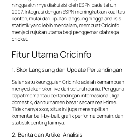
hingga akhirnya diakuisisi oleh ESPN pada tahun
2007. Integrasi dengan ESPN meningkatkan kualitas
konten, mulai dari liputan langsung hingga analisis
statistik yang lebih mendalam, membuat Cricinfo
menjadi rujukan utama bagi penggemar olahraga
cricket.
Fitur Utama Cricinfo
1. Skor Langsung dan Update Pertandingan
Salah satu keunggulan Cricinfo adalah kemampuan
menyediakan skor live dari seluruh dunia. Pengguna
dapat memantau pertandingan internasional, liga
domestik, dan turnamen besar secara real-time.
Tidak hanya skor, situs ini juga menampilkan
komentar ball-by-ball, grafik performa pemain, dan
statistik penting lainnya.
2. Berita dan Artikel Analisis