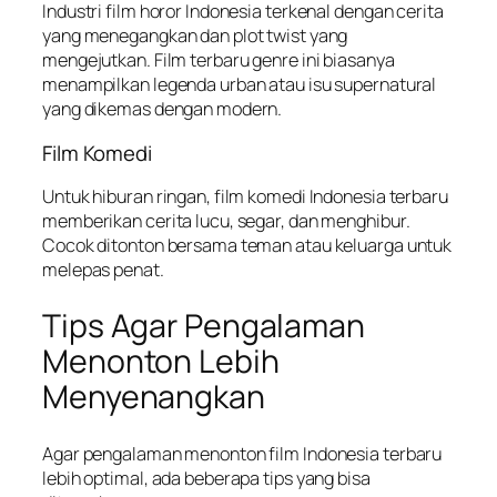
Industri film horor Indonesia terkenal dengan cerita
yang menegangkan dan plot twist yang
mengejutkan. Film terbaru genre ini biasanya
menampilkan legenda urban atau isu supernatural
yang dikemas dengan modern.
Film Komedi
Untuk hiburan ringan, film komedi Indonesia terbaru
memberikan cerita lucu, segar, dan menghibur.
Cocok ditonton bersama teman atau keluarga untuk
melepas penat.
Tips Agar Pengalaman
Menonton Lebih
Menyenangkan
Agar pengalaman menonton film Indonesia terbaru
lebih optimal, ada beberapa tips yang bisa