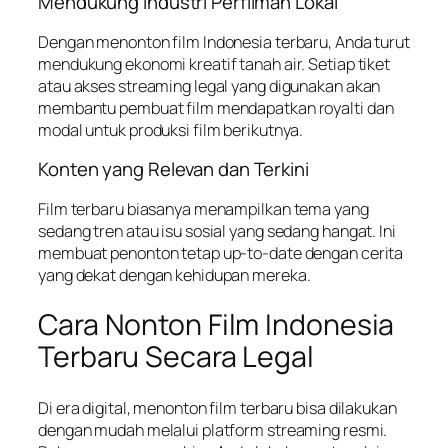
Mendukung Industri Perfilman Lokal
Dengan menonton film Indonesia terbaru, Anda turut
mendukung ekonomi kreatif tanah air. Setiap tiket
atau akses streaming legal yang digunakan akan
membantu pembuat film mendapatkan royalti dan
modal untuk produksi film berikutnya.
Konten yang Relevan dan Terkini
Film terbaru biasanya menampilkan tema yang
sedang tren atau isu sosial yang sedang hangat. Ini
membuat penonton tetap up-to-date dengan cerita
yang dekat dengan kehidupan mereka.
Cara Nonton Film Indonesia
Terbaru Secara Legal
Di era digital, menonton film terbaru bisa dilakukan
dengan mudah melalui platform streaming resmi.