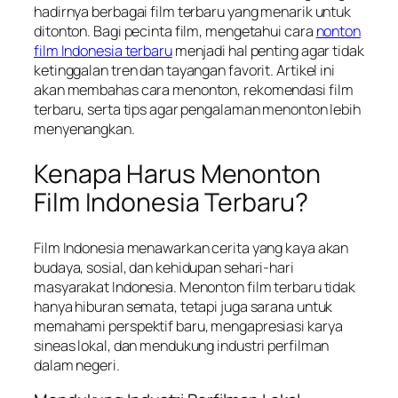
hadirnya berbagai film terbaru yang menarik untuk
ditonton. Bagi pecinta film, mengetahui cara
nonton
film Indonesia terbaru
menjadi hal penting agar tidak
ketinggalan tren dan tayangan favorit. Artikel ini
akan membahas cara menonton, rekomendasi film
terbaru, serta tips agar pengalaman menonton lebih
menyenangkan.
Kenapa Harus Menonton
Film Indonesia Terbaru?
Film Indonesia menawarkan cerita yang kaya akan
budaya, sosial, dan kehidupan sehari-hari
masyarakat Indonesia. Menonton film terbaru tidak
hanya hiburan semata, tetapi juga sarana untuk
memahami perspektif baru, mengapresiasi karya
sineas lokal, dan mendukung industri perfilman
dalam negeri.