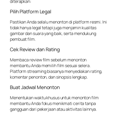
diterapkan:
Pilih Platform Legal
Pastikan Anda selalu menonton di platform resmi. Ini
tidak hanya legal tetapi juga menjamin kualitas
gambar dan suara yang baik, serta mendukung
pembuat film.
Cek Review dan Rating
Membaca review film sebelum menonton
membantu Anda memilih film sesuai selera.
Platform streaming biasanya menyediakan rating,
komentar penonton, dan sinopsis lengkap.
Buat Jadwal Menonton
Menentukan waktu khusus untuk menonton film
membantu Anda fokus menikmati cerita tanpa
gangguan dari pekerjaan atau aktivitas lainnya.