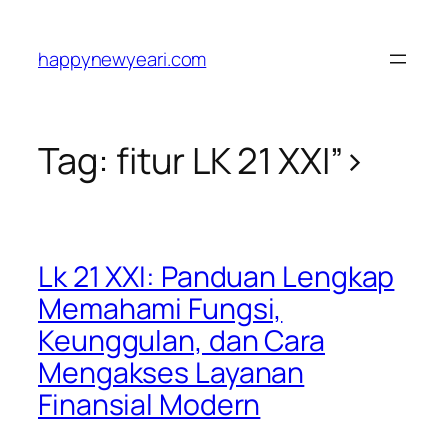
Skip
to
happynewyeari.com
content
Tag:
fitur LK 21 XXI”>
Lk 21 XXI: Panduan Lengkap
Memahami Fungsi,
Keunggulan, dan Cara
Mengakses Layanan
Finansial Modern