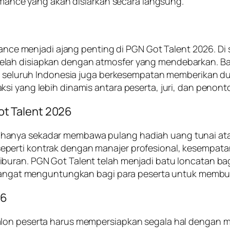
ormance yang akan disiarkan secara langsung.
mance menjadi ajang penting di PGN Got Talent 2026. Di s
lah disiapkan dengan atmosfer yang mendebarkan. Baba
 di seluruh Indonesia juga berkesempatan memberikan d
si yang lebih dinamis antara peserta, juri, dan penont
t Talent 2026
anya sekadar membawa pulang hadiah uang tunai atau t
erti kontrak dengan manajer profesional, kesempatan 
uran. PGN Got Talent telah menjadi batu loncatan bagi 
 sangat menguntungkan bagi para peserta untuk membuk
26
lon peserta harus mempersiapkan segala hal dengan mat