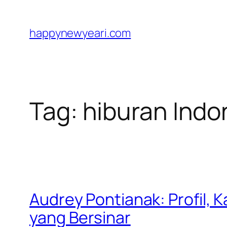
Skip
to
happynewyeari.com
content
Tag:
hiburan Indo
Audrey Pontianak: Profil, 
yang Bersinar