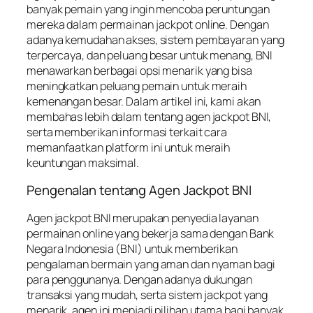
banyak pemain yang ingin mencoba peruntungan
mereka dalam permainan jackpot online. Dengan
adanya kemudahan akses, sistem pembayaran yang
terpercaya, dan peluang besar untuk menang, BNI
menawarkan berbagai opsi menarik yang bisa
meningkatkan peluang pemain untuk meraih
kemenangan besar. Dalam artikel ini, kami akan
membahas lebih dalam tentang agen jackpot BNI,
serta memberikan informasi terkait cara
memanfaatkan platform ini untuk meraih
keuntungan maksimal.
Pengenalan tentang Agen Jackpot BNI
Agen jackpot BNI merupakan penyedia layanan
permainan online yang bekerja sama dengan Bank
Negara Indonesia (BNI) untuk memberikan
pengalaman bermain yang aman dan nyaman bagi
para penggunanya. Dengan adanya dukungan
transaksi yang mudah, serta sistem jackpot yang
menarik, agen ini menjadi pilihan utama bagi banyak