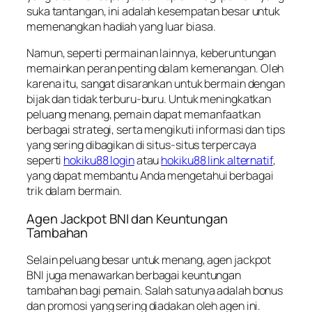
suka tantangan, ini adalah kesempatan besar untuk
memenangkan hadiah yang luar biasa.
Namun, seperti permainan lainnya, keberuntungan
memainkan peran penting dalam kemenangan. Oleh
karena itu, sangat disarankan untuk bermain dengan
bijak dan tidak terburu-buru. Untuk meningkatkan
peluang menang, pemain dapat memanfaatkan
berbagai strategi, serta mengikuti informasi dan tips
yang sering dibagikan di situs-situs terpercaya
seperti
hokiku88 login
atau
hokiku88 link alternatif
,
yang dapat membantu Anda mengetahui berbagai
trik dalam bermain.
Agen Jackpot BNI dan Keuntungan
Tambahan
Selain peluang besar untuk menang, agen jackpot
BNI juga menawarkan berbagai keuntungan
tambahan bagi pemain. Salah satunya adalah bonus
dan promosi yang sering diadakan oleh agen ini.