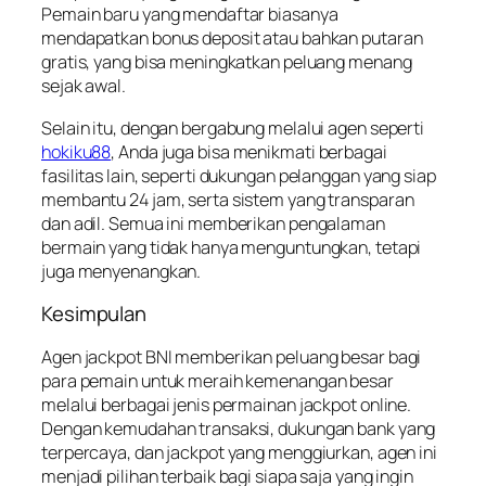
Pemain baru yang mendaftar biasanya
mendapatkan bonus deposit atau bahkan putaran
gratis, yang bisa meningkatkan peluang menang
sejak awal.
Selain itu, dengan bergabung melalui agen seperti
hokiku88
, Anda juga bisa menikmati berbagai
fasilitas lain, seperti dukungan pelanggan yang siap
membantu 24 jam, serta sistem yang transparan
dan adil. Semua ini memberikan pengalaman
bermain yang tidak hanya menguntungkan, tetapi
juga menyenangkan.
Kesimpulan
Agen jackpot BNI memberikan peluang besar bagi
para pemain untuk meraih kemenangan besar
melalui berbagai jenis permainan jackpot online.
Dengan kemudahan transaksi, dukungan bank yang
terpercaya, dan jackpot yang menggiurkan, agen ini
menjadi pilihan terbaik bagi siapa saja yang ingin