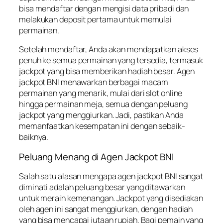
bisa mendaftar dengan mengisi data pribadi dan
melakukan deposit pertama untuk memulai
permainan.
Setelah mendaftar, Anda akan mendapatkan akses
penuh ke semua permainan yang tersedia, termasuk
jackpot yang bisa memberikan hadiah besar. Agen
jackpot BNI menawarkan berbagai macam
permainan yang menarik, mulai dari slot online
hingga permainan meja, semua dengan peluang
jackpot yang menggiurkan. Jadi, pastikan Anda
memanfaatkan kesempatan ini dengan sebaik-
baiknya.
Peluang Menang di Agen Jackpot BNI
Salah satu alasan mengapa agen jackpot BNI sangat
diminati adalah peluang besar yang ditawarkan
untuk meraih kemenangan. Jackpot yang disediakan
oleh agen ini sangat menggiurkan, dengan hadiah
yang bisa mencapai jutaan rupiah. Bagi pemain yang