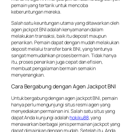
pemain yang tertarik untuk mencoba
keberuntungan mereka.
Salah satu keuntungan utama yang ditawarkan oleh
agen jackpot BNI adalah kenyamanan dalam
melakukan transaksi, baik itu deposit maupun
penarikan. Pemain dapat dengan mudah melakukan
deposit melalui transfer bank BNI, yang tentunya
sangat memudahkan proses bermain. Tidak hanya
itu, proses penarikan juga cepat dan efisien,
membuat pengalaman bermain semakin
menyenangkan.
Cara Bergabung dengan Agen Jackpot BNI
Untuk bergabung dengan agen jackpot BNI, pemain
hanya perlu mengunjungi situs resmi agen yang
menyediakan permainan ini. Salah satu situs yang
dapat Anda kunjungi adalah
hokiku88
, yang
menawarkan berbagai jenis permainan jackpot yang
dapat dimainkan dengan mudah. Setelah itu, Anda