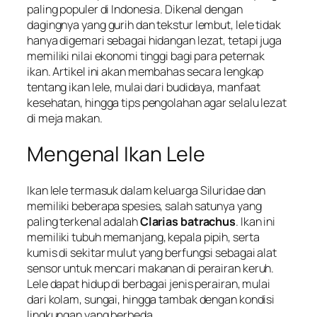
paling populer di Indonesia. Dikenal dengan
dagingnya yang gurih dan tekstur lembut, lele tidak
hanya digemari sebagai hidangan lezat, tetapi juga
memiliki nilai ekonomi tinggi bagi para peternak
ikan. Artikel ini akan membahas secara lengkap
tentang ikan lele, mulai dari budidaya, manfaat
kesehatan, hingga tips pengolahan agar selalu lezat
di meja makan.
Mengenal Ikan Lele
Ikan lele termasuk dalam keluarga
Siluridae
dan
memiliki beberapa spesies, salah satunya yang
paling terkenal adalah
Clarias batrachus
. Ikan ini
memiliki tubuh memanjang, kepala pipih, serta
kumis di sekitar mulut yang berfungsi sebagai alat
sensor untuk mencari makanan di perairan keruh.
Lele dapat hidup di berbagai jenis perairan, mulai
dari kolam, sungai, hingga tambak dengan kondisi
lingkungan yang berbeda.