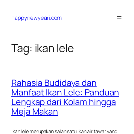
Skip
to
happynewyeari.com
content
Tag:
ikan lele
Rahasia Budidaya dan
Manfaat Ikan Lele: Panduan
Lengkap dari Kolam hingga
Meja Makan
Ikan lele merupakan salah satu ikan air tawar yang