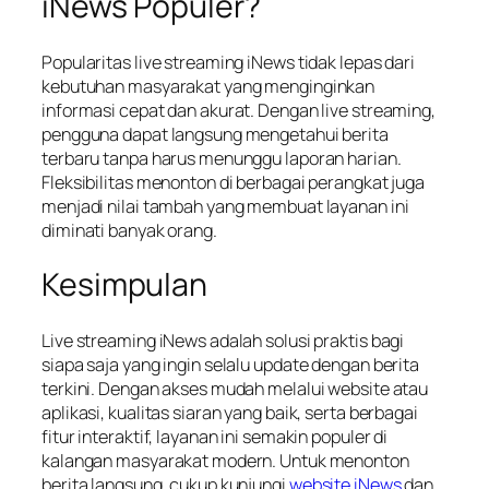
iNews Populer?
Popularitas live streaming iNews tidak lepas dari
kebutuhan masyarakat yang menginginkan
informasi cepat dan akurat. Dengan live streaming,
pengguna dapat langsung mengetahui berita
terbaru tanpa harus menunggu laporan harian.
Fleksibilitas menonton di berbagai perangkat juga
menjadi nilai tambah yang membuat layanan ini
diminati banyak orang.
Kesimpulan
Live streaming iNews adalah solusi praktis bagi
siapa saja yang ingin selalu update dengan berita
terkini. Dengan akses mudah melalui website atau
aplikasi, kualitas siaran yang baik, serta berbagai
fitur interaktif, layanan ini semakin populer di
kalangan masyarakat modern. Untuk menonton
berita langsung, cukup kunjungi
website iNews
dan