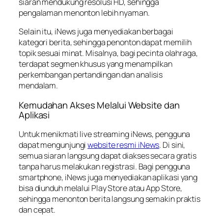
siaran mendukung resolusi HD, sehingga
pengalaman menonton lebih nyaman.
Selain itu, iNews juga menyediakan berbagai
kategori berita, sehingga penonton dapat memilih
topik sesuai minat. Misalnya, bagi pecinta olahraga,
terdapat segmen khusus yang menampilkan
perkembangan pertandingan dan analisis
mendalam.
Kemudahan Akses Melalui Website dan
Aplikasi
Untuk menikmati live streaming iNews, pengguna
dapat mengunjungi
website resmi iNews
. Di sini,
semua siaran langsung dapat diakses secara gratis
tanpa harus melakukan registrasi. Bagi pengguna
smartphone, iNews juga menyediakan aplikasi yang
bisa diunduh melalui Play Store atau App Store,
sehingga menonton berita langsung semakin praktis
dan cepat.