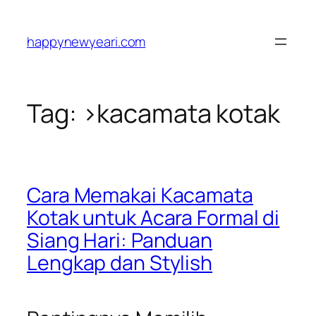
Skip
to
happynewyeari.com
content
Tag:
>kacamata kotak
Cara Memakai Kacamata
Kotak untuk Acara Formal di
Siang Hari: Panduan
Lengkap dan Stylish