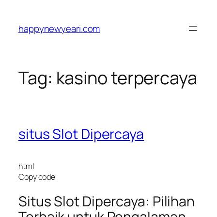
Skip
to
happynewyeari.com
content
Tag:
kasino terpercaya
situs Slot Dipercaya
html
Copy code
Situs Slot Dipercaya: Pilihan
Terbaik untuk Pengalaman