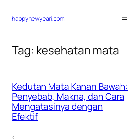
Skip
to
happynewyeari.com
content
Tag:
kesehatan mata
Kedutan Mata Kanan Bawah:
Penyebab, Makna, dan Cara
Mengatasinya dengan
Efektif
<