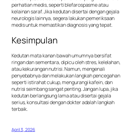
perhatian medis, seperti blefarospasme atau
kelainan saraf. Jika kedutan disertai dengan gejala
neurologis lainnya, segera lakukan pemeriksaan
medis untuk memastikan diagnosis yang tepat.
Kesimpulan
Kedutan mata kanan bawah umumnya bersifat
ringan dan sementara, dipicu oleh stres, kelelahan,
atau kekurangan nutrisi. Namun, mengenali
penyebabnya dan melakukan langkah pencegahan
seperti istirahat cukup, mengurangi kafein, dan
nutrisi seimbang sangat penting. Jangan lupa, jika
kedutan berlangsung lama atau disertai gejala
serius, konsultasi dengan dokter adalah langkah
terbaik.
April 3, 2026