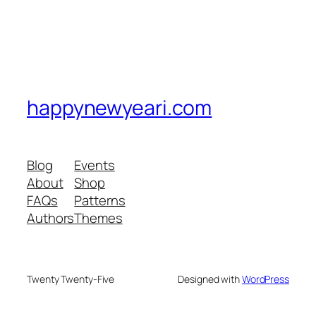
happynewyeari.com
Blog
Events
About
Shop
FAQs
Patterns
Authors
Themes
Twenty Twenty-Five
Designed with
WordPress