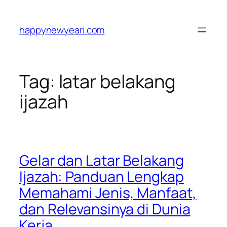
Skip
to
happynewyeari.com
content
Tag:
latar belakang
ijazah
Gelar dan Latar Belakang
Ijazah: Panduan Lengkap
Memahami Jenis, Manfaat,
dan Relevansinya di Dunia
Kerja