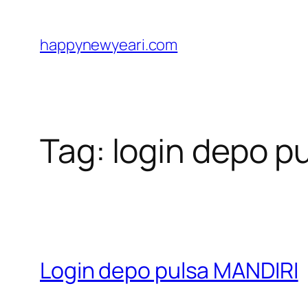
Skip
to
happynewyeari.com
content
Tag:
login depo p
Login depo pulsa MANDIRI