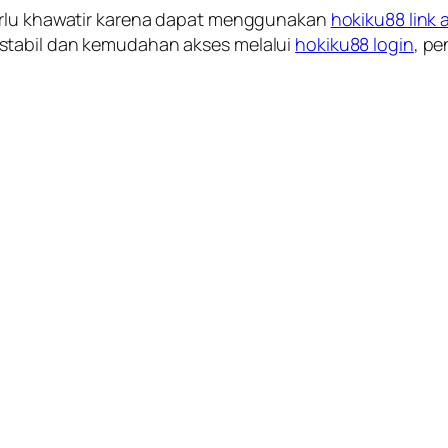
perlu khawatir karena dapat menggunakan
hokiku88 link a
stabil dan kemudahan akses melalui
hokiku88 login
, pe