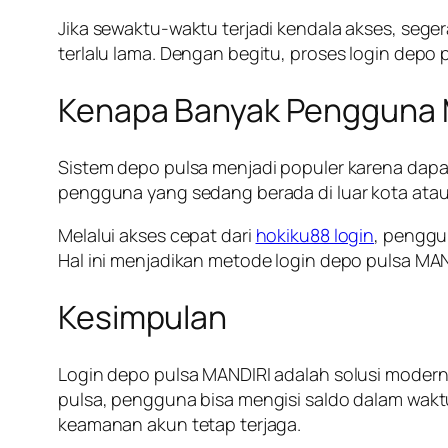
Jika sewaktu-waktu terjadi kendala akses, seg
terlalu lama. Dengan begitu, proses login dep
Kenapa Banyak Pengguna M
Sistem depo pulsa menjadi populer karena dapat
pengguna yang sedang berada di luar kota atau 
Melalui akses cepat dari
hokiku88 login
, penggu
Hal ini menjadikan metode login depo pulsa M
Kesimpulan
Login depo pulsa MANDIRI adalah solusi moder
pulsa, pengguna bisa mengisi saldo dalam waktu
keamanan akun tetap terjaga.