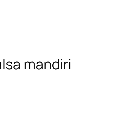
ulsa mandiri