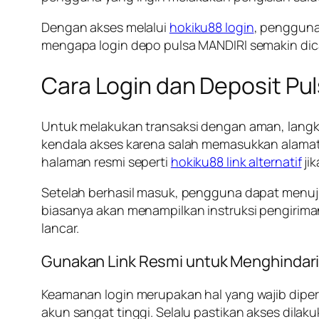
Dengan akses melalui
hokiku88 login
, pengguna 
mengapa login depo pulsa MANDIRI semakin dic
Cara Login dan Deposit P
Untuk melakukan transaksi dengan aman, lang
kendala akses karena salah memasukkan alamat 
halaman resmi seperti
hokiku88 link alternatif
ji
Setelah berhasil masuk, pengguna dapat menuju
biasanya akan menampilkan instruksi pengiriman
lancar.
Gunakan Link Resmi untuk Menghindari
Keamanan login merupakan hal yang wajib diperh
akun sangat tinggi. Selalu pastikan akses dilaku