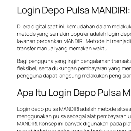
Login Depo Pulsa MANDIRI:
Di era digital saat ini, kemudahan dalam melaku
metode yang semakin populer adalah login dep
layanan perbankan MANDIRI. Metode ini menjadi 
transfer manual yang memakan waktu.
Bagi pengguna yang ingin pengalaman transaksi 
fleksibel, serta dukungan pembayaran yang m
pengguna dapat langsung melakukan pengisian
Apa Itu Login Depo Pulsa 
Login depo pulsa MANDIRI adalah metode akses
menggunakan pulsa sebagai alat pembayaran ut
MANDIRI. Konsep ini banyak digunakan pada pl
menghindari prosedur transfer bank yang panja