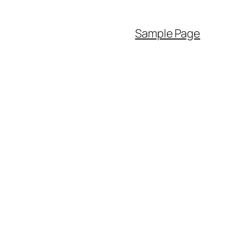
Sample Page