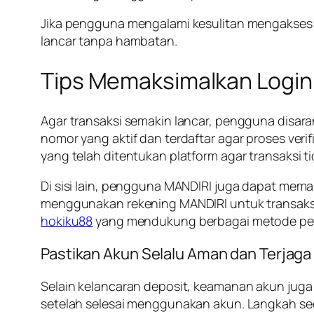
Jika pengguna mengalami kesulitan mengakse
lancar tanpa hambatan.
Tips Memaksimalkan Login
Agar transaksi semakin lancar, pengguna disar
nomor yang aktif dan terdaftar agar proses ver
yang telah ditentukan platform agar transaksi ti
Di sisi lain, pengguna MANDIRI juga dapat mem
menggunakan rekening MANDIRI untuk transaksi no
hokiku88
yang mendukung berbagai metode pe
Pastikan Akun Selalu Aman dan Terjaga
Selain kelancaran deposit, keamanan akun juga 
setelah selesai menggunakan akun. Langkah se