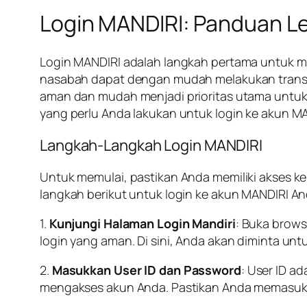
Login MANDIRI: Panduan L
Login MANDIRI adalah langkah pertama untuk men
nasabah dapat dengan mudah melakukan transaks
aman dan mudah menjadi prioritas utama untuk
yang perlu Anda lakukan untuk login ke akun M
Langkah-Langkah Login MANDIRI
Untuk memulai, pastikan Anda memiliki akses ke
langkah berikut untuk login ke akun MANDIRI An
1.
Kunjungi Halaman Login Mandiri
: Buka brows
login yang aman. Di sini, Anda akan diminta u
2.
Masukkan User ID dan Password
: User ID a
mengakses akun Anda. Pastikan Anda memasukka