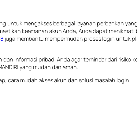
ing untuk mengakses berbagai layanan perbankan yang
astikan keamanan akun Anda, Anda dapat menikmati b
88
juga membantu mempermudah proses login untuk pla
 dan informasi pribadi Anda agar terhindar dari risiko
 MANDIRI yang mudah dan aman.
ap, cara mudah akses akun dan solusi masalah login.