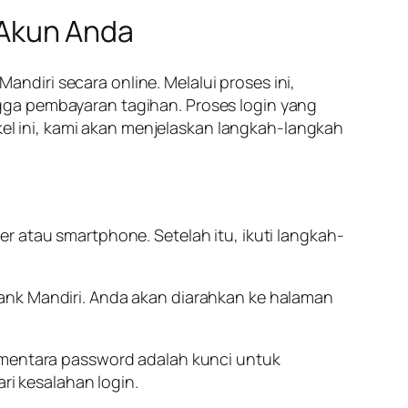
 Akun Anda
diri secara online. Melalui proses ini,
gga pembayaran tagihan. Proses login yang
l ini, kami akan menjelaskan langkah-langkah
r atau smartphone. Setelah itu, ikuti langkah-
Bank Mandiri. Anda akan diarahkan ke halaman
 sementara password adalah kunci untuk
i kesalahan login.