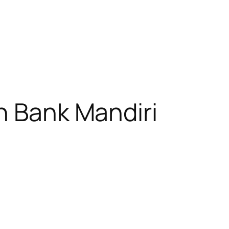
n Bank Mandiri