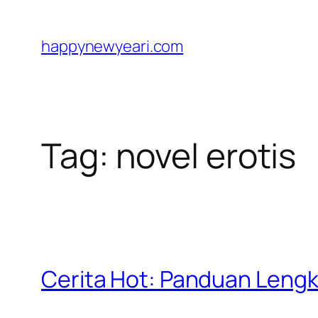
Skip
to
happynewyeari.com
content
Tag:
novel erotis
Cerita Hot: Panduan Leng