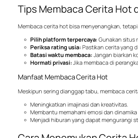
Tips Membaca Cerita Hot
Membaca cerita hot bisa menyenangkan, tetapi 
Pilih platform terpercaya:
Gunakan situs r
Periksa rating usia:
Pastikan cerita yang 
Batasi waktu membaca:
Jangan biarkan ko
Hormati privasi:
Jika membaca di perangka
Manfaat Membaca Cerita Hot
Meskipun sering dianggap tabu, membaca cerita 
Meningkatkan imajinasi dan kreativitas.
Membantu memahami emosi dan dinamika 
Menjadi hiburan yang dapat mengurangi str
Cara Menemukan Cerita Ho