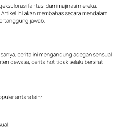
geksplorasi fantasi dan imajinasi mereka.
an. Artikel ini akan membahas secara mendalam
bertanggung jawab.
iasanya, cerita ini mengandung adegan sensual
 dewasa, cerita hot tidak selalu bersifat
puler antara lain:
ual.