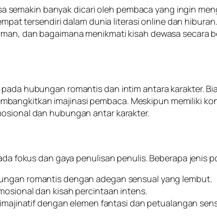
ewasa semakin banyak dicari oleh pembaca yang ingin men
tempat tersendiri dalam dunia literasi online dan hibur
g aman, dan bagaimana menikmati kisah dewasa secara 
n pada hubungan romantis dan intim antara karakter. B
angkitkan imajinasi pembaca. Meskipun memiliki konten
mosional dan hubungan antar karakter.
ada fokus dan gaya penulisan penulis. Beberapa jenis po
ngan romantis dengan adegan sensual yang lembut.
sional dan kisah percintaan intens.
ajinatif dengan elemen fantasi dan petualangan sens