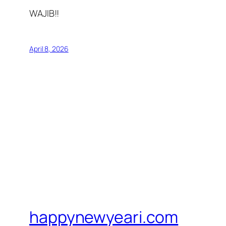
WAJIB!!
April 8, 2026
happynewyeari.com