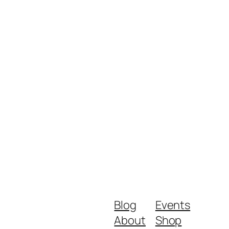
Blog
Events
About
Shop