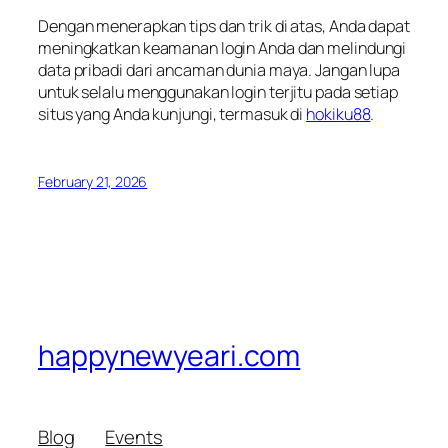
Dengan menerapkan tips dan trik di atas, Anda dapat
meningkatkan keamanan login Anda dan melindungi
data pribadi dari ancaman dunia maya. Jangan lupa
untuk selalu menggunakan login terjitu pada setiap
situs yang Anda kunjungi, termasuk di
hokiku88
.
February 21, 2026
happynewyeari.com
Blog
Events