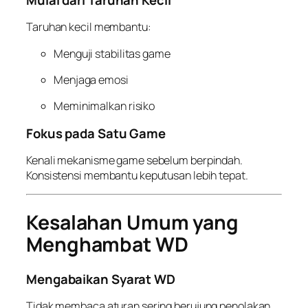
Taruhan kecil membantu:
Menguji stabilitas game
Menjaga emosi
Meminimalkan risiko
Fokus pada Satu Game
Kenali mekanisme game sebelum berpindah.
Konsistensi membantu keputusan lebih tepat.
Kesalahan Umum yang
Menghambat WD
Mengabaikan Syarat WD
Tidak membaca aturan sering berujung penolakan