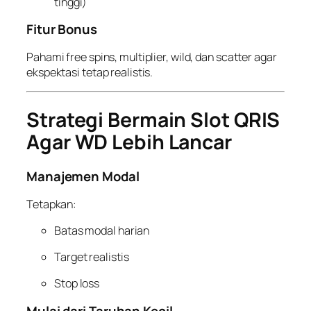
tinggi)
Fitur Bonus
Pahami free spins, multiplier, wild, dan scatter agar
ekspektasi tetap realistis.
Strategi Bermain Slot QRIS
Agar WD Lebih Lancar
Manajemen Modal
Tetapkan:
Batas modal harian
Target realistis
Stop loss
Mulai dari Taruhan Kecil