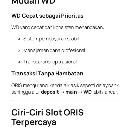
Mudah WD
WD Cepat sebagai Prioritas
WD yang cepat dan konsisten menandakan:
Sistem pembayaran stabil
Manajemen dana profesional
Transparansi operasional
Transaksi Tanpa Hambatan
QRIS mengurangi kendala klasik seperti delay bank,
sehingga alur
deposit → main → WD
lebih lancar.
Ciri-Ciri Slot QRIS
Terpercaya