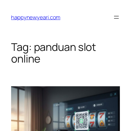
Skip
to
happynewyeari.com
content
Tag:
panduan slot
online