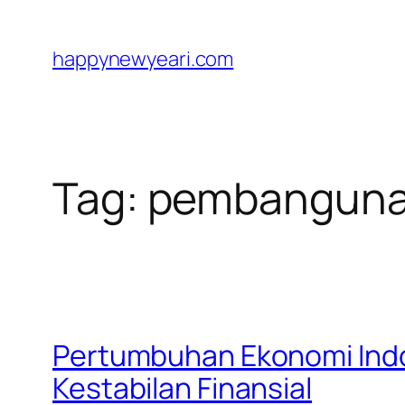
Skip
to
happynewyeari.com
content
Tag:
pembanguna
Pertumbuhan Ekonomi Indo
Kestabilan Finansial