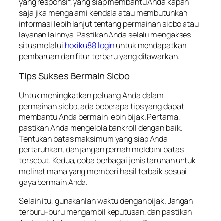
yang responsif, yang siap membantu Anda kapan
saja jika mengalami kendala atau membutuhkan
informasi lebih lanjut tentang permainan sicbo atau
layanan lainnya. Pastikan Anda selalu mengakses
situs melalui
hokiku88 login
untuk mendapatkan
pembaruan dan fitur terbaru yang ditawarkan.
Tips Sukses Bermain Sicbo
Untuk meningkatkan peluang Anda dalam
permainan sicbo, ada beberapa tips yang dapat
membantu Anda bermain lebih bijak. Pertama,
pastikan Anda mengelola bankroll dengan baik.
Tentukan batas maksimum yang siap Anda
pertaruhkan, dan jangan pernah melebihi batas
tersebut. Kedua, coba berbagai jenis taruhan untuk
melihat mana yang memberi hasil terbaik sesuai
gaya bermain Anda.
Selain itu, gunakanlah waktu dengan bijak. Jangan
terburu-buru mengambil keputusan, dan pastikan