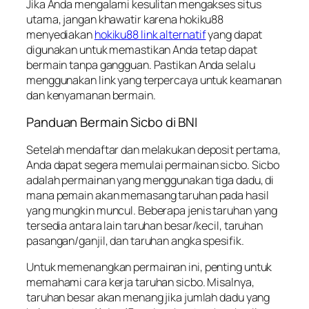
Jika Anda mengalami kesulitan mengakses situs
utama, jangan khawatir karena hokiku88
menyediakan
hokiku88 link alternatif
yang dapat
digunakan untuk memastikan Anda tetap dapat
bermain tanpa gangguan. Pastikan Anda selalu
menggunakan link yang terpercaya untuk keamanan
dan kenyamanan bermain.
Panduan Bermain Sicbo di BNI
Setelah mendaftar dan melakukan deposit pertama,
Anda dapat segera memulai permainan sicbo. Sicbo
adalah permainan yang menggunakan tiga dadu, di
mana pemain akan memasang taruhan pada hasil
yang mungkin muncul. Beberapa jenis taruhan yang
tersedia antara lain taruhan besar/kecil, taruhan
pasangan/ganjil, dan taruhan angka spesifik.
Untuk memenangkan permainan ini, penting untuk
memahami cara kerja taruhan sicbo. Misalnya,
taruhan besar akan menang jika jumlah dadu yang