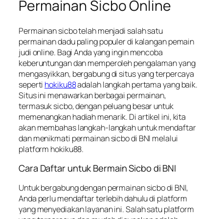
Permainan Sicbo Online
Permainan sicbo telah menjadi salah satu
permainan dadu paling populer di kalangan pemain
judi online. Bagi Anda yang ingin mencoba
keberuntungan dan memperoleh pengalaman yang
mengasyikkan, bergabung di situs yang terpercaya
seperti
hokiku88
adalah langkah pertama yang baik.
Situs ini menawarkan berbagai permainan,
termasuk sicbo, dengan peluang besar untuk
memenangkan hadiah menarik. Di artikel ini, kita
akan membahas langkah-langkah untuk mendaftar
dan menikmati permainan sicbo di BNI melalui
platform hokiku88.
Cara Daftar untuk Bermain Sicbo di BNI
Untuk bergabung dengan permainan sicbo di BNI,
Anda perlu mendaftar terlebih dahulu di platform
yang menyediakan layanan ini. Salah satu platform