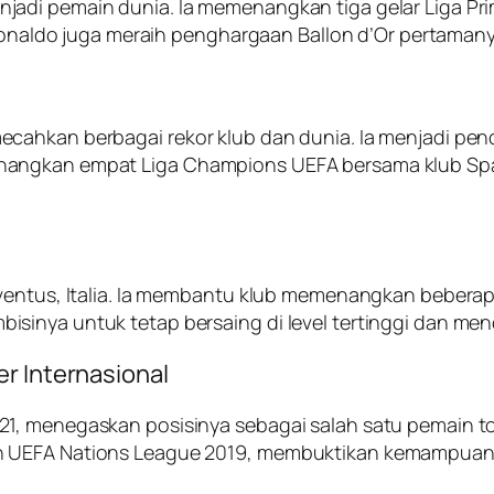
adi pemain dunia. Ia memenangkan tiga gelar Liga Pri
, Ronaldo juga meraih penghargaan Ballon d’Or pertaman
cahkan berbagai rekor klub dan dunia. Ia menjadi penc
angkan empat Liga Champions UEFA bersama klub Span
ventus, Italia. Ia membantu klub memenangkan beberapa
inya untuk tetap bersaing di level tertinggi dan meno
r Internasional
, menegaskan posisinya sebagai salah satu pemain top d
 UEFA Nations League 2019, membuktikan kemampuannya