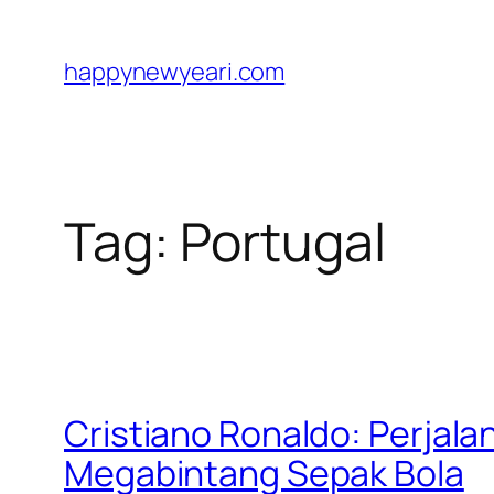
Skip
to
happynewyeari.com
content
Tag:
Portugal
Cristiano Ronaldo: Perjala
Megabintang Sepak Bola