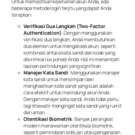
Untuk memastikan keamanan akun Anda, ada
beberapa metode login terjitu yang dapat Anda
terapkan:
Verifikasi Dua Langkah (Two-Factor
Authentication)
: Dengan menggunakan
verifikasi dua langkah, Anda membutuhkan
dua elemen untuk mengakses akun, seperti
kombinasi antara kata sandi dan kode yang
dikirimkan ke ponsel Anda. Hal ini menambah
lapisan perlindungan yang signifikan.
Manajer Kata Sandi
: Menggunakan manajer
kata sandi untuk menyimpan dan
menghasilkan kata sandi yang kuat adalah
cara efektif untuk melindungi akun Anda.
Dengan manajer kata sandi, Anda tidak perlu
lagi khawatir mengingat kata sandi yang rumit
dan aman.
Otentikasi Biometrik
: Banyak perangkat
modern menawarkan otentikasi biometrik,
seperti pemindaian sidik jari atau pengenalan