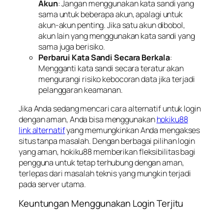
Akun
: Jangan menggunakan kata sandi yang
sama untuk beberapa akun, apalagi untuk
akun-akun penting. Jika satu akun dibobol,
akun lain yang menggunakan kata sandi yang
sama juga berisiko.
Perbarui Kata Sandi Secara Berkala
:
Mengganti kata sandi secara teratur akan
mengurangi risiko kebocoran data jika terjadi
pelanggaran keamanan.
Jika Anda sedang mencari cara alternatif untuk login
dengan aman, Anda bisa menggunakan
hokiku88
link alternatif
yang memungkinkan Anda mengakses
situs tanpa masalah. Dengan berbagai pilihan login
yang aman, hokiku88 memberikan fleksibilitas bagi
pengguna untuk tetap terhubung dengan aman,
terlepas dari masalah teknis yang mungkin terjadi
pada server utama.
Keuntungan Menggunakan Login Terjitu