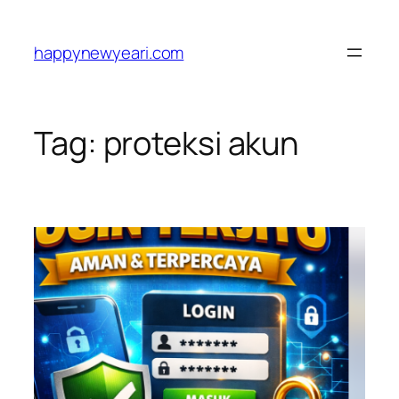
Skip
to
happynewyeari.com
content
Tag:
proteksi akun