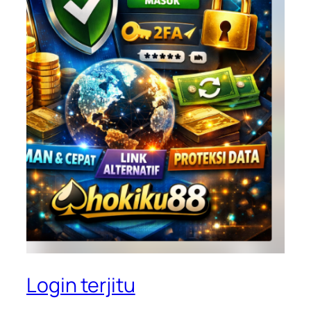
Login terjitu