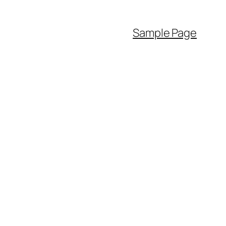
Sample Page