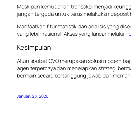
Meskipun kemudahan transaksi menjadi keunggu
jangan tergoda untuk terus melakukan deposit 
Manfaatkan fitur statistik dan analisis yang d
yang lebih rasional. Akses yang lancar melalui
ho
Kesimpulan
Akun sbobet OVO merupakan solusi modern bag
agen terpercaya dan menerapkan strategi berma
bermain secara bertanggung jawab dan memanfaa
January 23, 2026