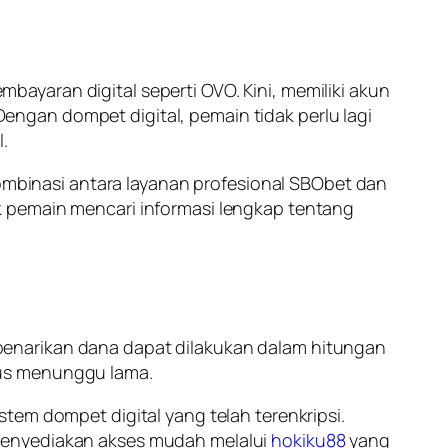
ayaran digital seperti OVO. Kini, memiliki akun
ngan dompet digital, pemain tidak perlu lagi
.
Kombinasi antara layanan profesional SBObet dan
k pemain mencari informasi lengkap tentang
penarikan dana dapat dilakukan dalam hitungan
rus menunggu lama.
tem dompet digital yang telah terenkripsi.
 menyediakan akses mudah melalui
hokiku88
yang