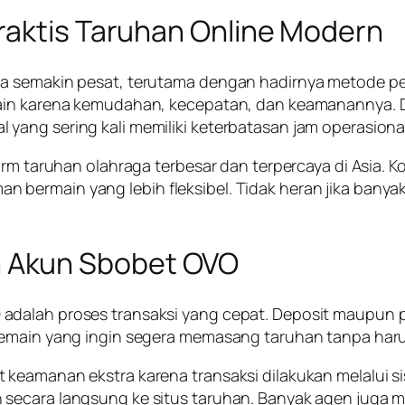
raktis Taruhan Online Modern
 semakin pesat, terutama dengan hadirnya metode pemb
ain karena kemudahan, kecepatan, dan keamanannya. De
ang sering kali memiliki keterbatasan jam operasional
orm taruhan olahraga terbesar dan terpercaya di Asia. 
bermain yang lebih fleksibel. Tidak heran jika banya
 Akun Sbobet OVO
adalah proses transaksi yang cepat. Deposit maupun 
 pemain yang ingin segera memasang taruhan tanpa ha
keamanan ekstra karena transaksi dilakukan melalui sis
 secara langsung ke situs taruhan. Banyak agen juga