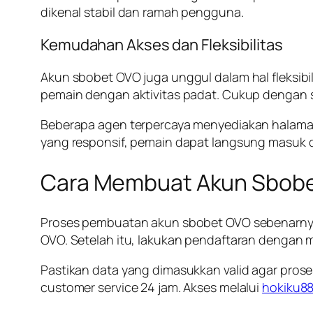
dikenal stabil dan ramah pengguna.
Kemudahan Akses dan Fleksibilitas
Akun sbobet OVO juga unggul dalam hal fleksibil
pemain dengan aktivitas padat. Cukup dengan 
Beberapa agen terpercaya menyediakan halama
yang responsif, pemain dapat langsung masuk da
Cara Membuat Akun Sbob
Proses pembuatan akun sbobet OVO sebenarnya
OVO. Setelah itu, lakukan pendaftaran dengan 
Pastikan data yang dimasukkan valid agar prose
customer service 24 jam. Akses melalui
hokiku88 