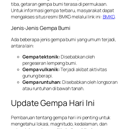
tiba, getaran gempa bumi terasa di permukaan.
Untuk informasi gempa terbaru, masyarakat dapat
mengakses situs resmi BMKG melalui link ini:
BMKG
.
Jenis-Jenis Gempa Bumi
Ada beberapa jenis gempa bumi yang umum terjadi,
antara lain:
Gempa tektonik:
Disebabkan oleh
pergeseran lempeng bumi.
Gempa vulkanik:
Terjadi akibat aktivitas
gunung berapi.
Gempa runtuhan:
Disebabkan oleh longsoran
atau runtuhan di bawah tanah.
Update Gempa Hari Ini
Pembaruan tentang gempa hari ini penting untuk
mengetahui lokasi, magnitudo, kedalaman, dan