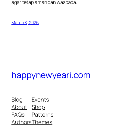
agar tetap aman dan waspada.
March 8, 2026
happynewyeari.com
Blog
Events
About
Shop
FAQs
Patterns
Authors
Themes