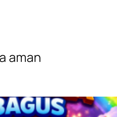
za aman