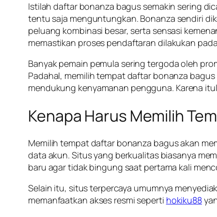
Istilah daftar bonanza bagus semakin sering d
tentu saja menguntungkan. Bonanza sendiri dike
peluang kombinasi besar, serta sensasi kemen
memastikan proses pendaftaran dilakukan pada 
Banyak pemain pemula sering tergoda oleh prom
Padahal, memilih tempat daftar bonanza bagus b
mendukung kenyamanan pengguna. Karena itulah
Kenapa Harus Memilih Tem
Memilih tempat daftar bonanza bagus akan mem
data akun. Situs yang berkualitas biasanya m
baru agar tidak bingung saat pertama kali menc
Selain itu, situs terpercaya umumnya menyediaka
memanfaatkan akses resmi seperti
hokiku88
yan