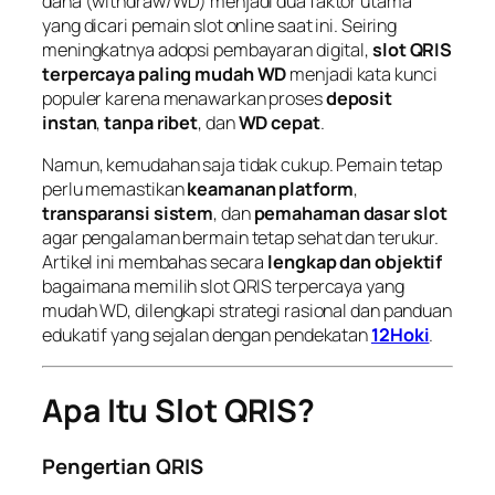
dana (withdraw/WD) menjadi dua faktor utama
yang dicari pemain slot online saat ini. Seiring
meningkatnya adopsi pembayaran digital,
slot QRIS
terpercaya paling mudah WD
menjadi kata kunci
populer karena menawarkan proses
deposit
instan
,
tanpa ribet
, dan
WD cepat
.
Namun, kemudahan saja tidak cukup. Pemain tetap
perlu memastikan
keamanan platform
,
transparansi sistem
, dan
pemahaman dasar slot
agar pengalaman bermain tetap sehat dan terukur.
Artikel ini membahas secara
lengkap dan objektif
bagaimana memilih slot QRIS terpercaya yang
mudah WD, dilengkapi strategi rasional dan panduan
edukatif yang sejalan dengan pendekatan
12Hoki
.
Apa Itu Slot QRIS?
Pengertian QRIS