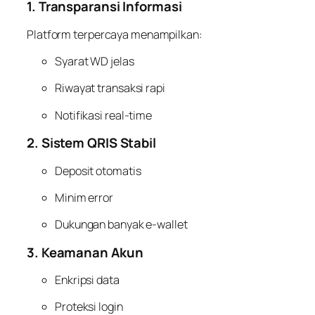
1. Transparansi Informasi
Platform terpercaya menampilkan:
Syarat WD jelas
Riwayat transaksi rapi
Notifikasi real-time
2. Sistem QRIS Stabil
Deposit otomatis
Minim error
Dukungan banyak e-wallet
3. Keamanan Akun
Enkripsi data
Proteksi login