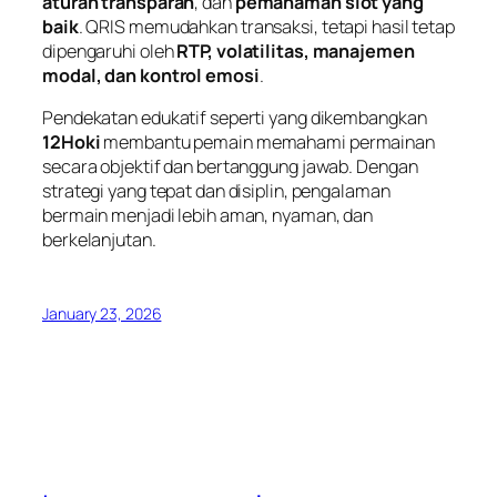
aturan transparan
, dan
pemahaman slot yang
baik
. QRIS memudahkan transaksi, tetapi hasil tetap
dipengaruhi oleh
RTP, volatilitas, manajemen
modal, dan kontrol emosi
.
Pendekatan edukatif seperti yang dikembangkan
12Hoki
membantu pemain memahami permainan
secara objektif dan bertanggung jawab. Dengan
strategi yang tepat dan disiplin, pengalaman
bermain menjadi lebih aman, nyaman, dan
berkelanjutan.
January 23, 2026