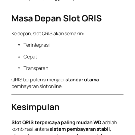
Masa Depan Slot QRIS
Ke depan, slot QRIS akan semakin:
Terintegrasi
Cepat
Transparan
QRIS berpotensi menjadi
standar utama
pembayaran slot online.
Kesimpulan
Slot QRIS terpercaya paling mudah WD
adalah
kombinasi antara
sistem pembayaran stabil
,