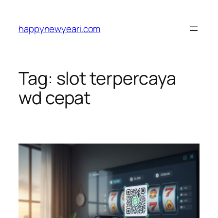
Skip
to
happynewyeari.com
content
Tag:
slot terpercaya
wd cepat