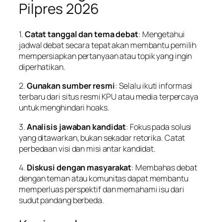
Pilpres 2026
1.
Catat tanggal dan tema debat
: Mengetahui
jadwal debat secara tepat akan membantu pemilih
mempersiapkan pertanyaan atau topik yang ingin
diperhatikan.
2.
Gunakan sumber resmi
: Selalu ikuti informasi
terbaru dari situs resmi KPU atau media terpercaya
untuk menghindari hoaks.
3.
Analisis jawaban kandidat
: Fokus pada solusi
yang ditawarkan, bukan sekadar retorika. Catat
perbedaan visi dan misi antar kandidat.
4.
Diskusi dengan masyarakat
: Membahas debat
dengan teman atau komunitas dapat membantu
memperluas perspektif dan memahami isu dari
sudut pandang berbeda.