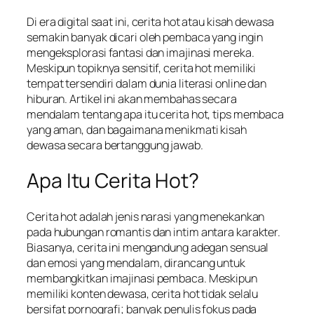
Di era digital saat ini, cerita hot atau kisah dewasa
semakin banyak dicari oleh pembaca yang ingin
mengeksplorasi fantasi dan imajinasi mereka.
Meskipun topiknya sensitif, cerita hot memiliki
tempat tersendiri dalam dunia literasi online dan
hiburan. Artikel ini akan membahas secara
mendalam tentang apa itu cerita hot, tips membaca
yang aman, dan bagaimana menikmati kisah
dewasa secara bertanggung jawab.
Apa Itu Cerita Hot?
Cerita hot adalah jenis narasi yang menekankan
pada hubungan romantis dan intim antara karakter.
Biasanya, cerita ini mengandung adegan sensual
dan emosi yang mendalam, dirancang untuk
membangkitkan imajinasi pembaca. Meskipun
memiliki konten dewasa, cerita hot tidak selalu
bersifat pornografi; banyak penulis fokus pada