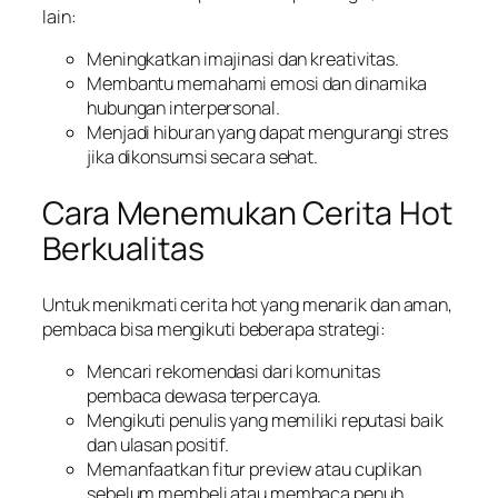
lain:
Meningkatkan imajinasi dan kreativitas.
Membantu memahami emosi dan dinamika
hubungan interpersonal.
Menjadi hiburan yang dapat mengurangi stres
jika dikonsumsi secara sehat.
Cara Menemukan Cerita Hot
Berkualitas
Untuk menikmati cerita hot yang menarik dan aman,
pembaca bisa mengikuti beberapa strategi:
Mencari rekomendasi dari komunitas
pembaca dewasa terpercaya.
Mengikuti penulis yang memiliki reputasi baik
dan ulasan positif.
Memanfaatkan fitur preview atau cuplikan
sebelum membeli atau membaca penuh.