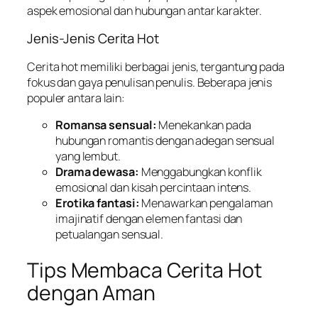
aspek emosional dan hubungan antar karakter.
Jenis-Jenis Cerita Hot
Cerita hot memiliki berbagai jenis, tergantung pada
fokus dan gaya penulisan penulis. Beberapa jenis
populer antara lain:
Romansa sensual:
Menekankan pada
hubungan romantis dengan adegan sensual
yang lembut.
Drama dewasa:
Menggabungkan konflik
emosional dan kisah percintaan intens.
Erotika fantasi:
Menawarkan pengalaman
imajinatif dengan elemen fantasi dan
petualangan sensual.
Tips Membaca Cerita Hot
dengan Aman