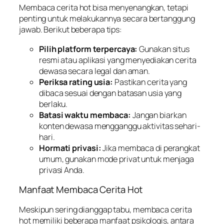
Membaca cerita hot bisa menyenangkan, tetapi
penting untuk melakukannya secara bertanggung
jawab. Berikut beberapa tips:
Pilih platform terpercaya:
Gunakan situs
resmi atau aplikasi yang menyediakan cerita
dewasa secara legal dan aman.
Periksa rating usia:
Pastikan cerita yang
dibaca sesuai dengan batasan usia yang
berlaku.
Batasi waktu membaca:
Jangan biarkan
konten dewasa mengganggu aktivitas sehari-
hari.
Hormati privasi:
Jika membaca di perangkat
umum, gunakan mode privat untuk menjaga
privasi Anda.
Manfaat Membaca Cerita Hot
Meskipun sering dianggap tabu, membaca cerita
hot memiliki beberapa manfaat psikologis, antara