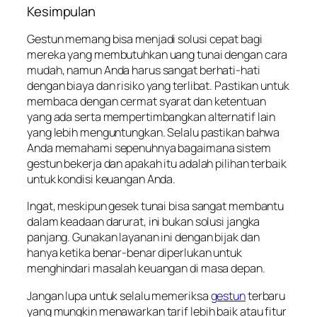
Kesimpulan
Gestun memang bisa menjadi solusi cepat bagi
mereka yang membutuhkan uang tunai dengan cara
mudah, namun Anda harus sangat berhati-hati
dengan biaya dan risiko yang terlibat. Pastikan untuk
membaca dengan cermat syarat dan ketentuan
yang ada serta mempertimbangkan alternatif lain
yang lebih menguntungkan. Selalu pastikan bahwa
Anda memahami sepenuhnya bagaimana sistem
gestun bekerja dan apakah itu adalah pilihan terbaik
untuk kondisi keuangan Anda.
Ingat, meskipun gesek tunai bisa sangat membantu
dalam keadaan darurat, ini bukan solusi jangka
panjang. Gunakan layanan ini dengan bijak dan
hanya ketika benar-benar diperlukan untuk
menghindari masalah keuangan di masa depan.
Jangan lupa untuk selalu memeriksa
gestun
terbaru
yang mungkin menawarkan tarif lebih baik atau fitur