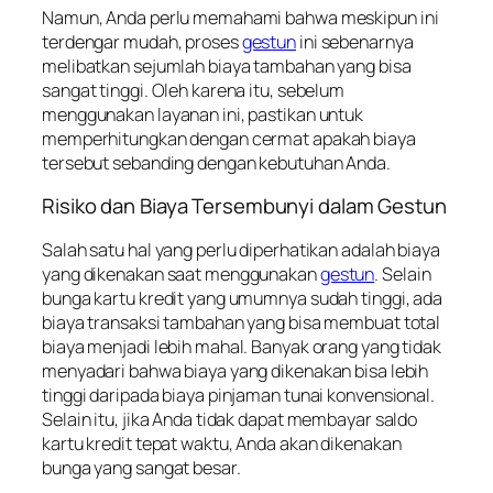
Namun, Anda perlu memahami bahwa meskipun ini
terdengar mudah, proses
gestun
ini sebenarnya
melibatkan sejumlah biaya tambahan yang bisa
sangat tinggi. Oleh karena itu, sebelum
menggunakan layanan ini, pastikan untuk
memperhitungkan dengan cermat apakah biaya
tersebut sebanding dengan kebutuhan Anda.
Risiko dan Biaya Tersembunyi dalam Gestun
Salah satu hal yang perlu diperhatikan adalah biaya
yang dikenakan saat menggunakan
gestun
. Selain
bunga kartu kredit yang umumnya sudah tinggi, ada
biaya transaksi tambahan yang bisa membuat total
biaya menjadi lebih mahal. Banyak orang yang tidak
menyadari bahwa biaya yang dikenakan bisa lebih
tinggi daripada biaya pinjaman tunai konvensional.
Selain itu, jika Anda tidak dapat membayar saldo
kartu kredit tepat waktu, Anda akan dikenakan
bunga yang sangat besar.