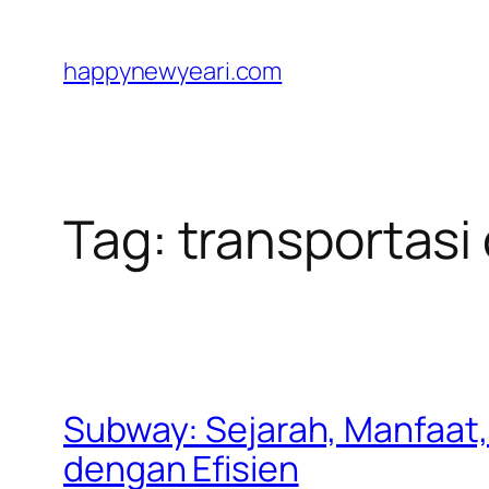
Skip
to
happynewyeari.com
content
Tag:
transportasi
Subway: Sejarah, Manfaat
dengan Efisien