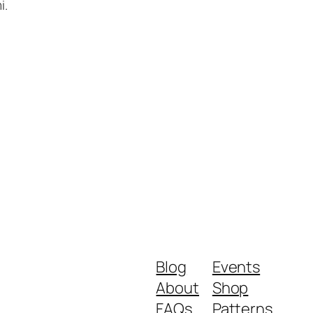
i.
Blog
Events
About
Shop
FAQs
Patterns